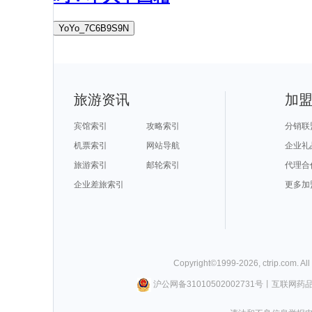
YoYo_7C6B9S9N
旅游资讯
加
宾馆索引
攻略索引
分销联
机票索引
网站导航
企业礼
旅游索引
邮轮索引
代理合
企业差旅索引
更多加
Copyright©
1999-
2026
,
ctrip.com
. Al
沪公网备31010502002731号
丨
互联网药