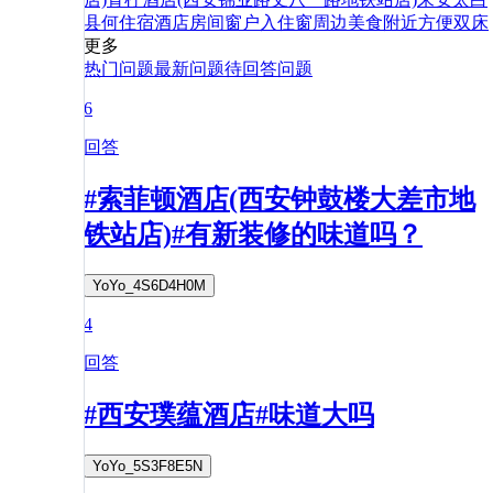
县
何
住宿
酒店
房间
窗户
入住
窗
周边
美食
附近
方便
双床
更多
热门问题
最新问题
待回答问题
6
回答
#索菲顿酒店(西安钟鼓楼大差市地
铁站店)#有新装修的味道吗？
YoYo_4S6D4H0M
4
回答
#西安璞蕴酒店#味道大吗
YoYo_5S3F8E5N