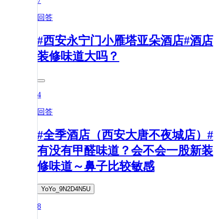
7
回答
#西安永宁门小雁塔亚朵酒店#酒店
装修味道大吗？
4
回答
#全季酒店（西安大唐不夜城店）#
有没有甲醛味道？会不会一股新装
修味道～鼻子比较敏感
YoYo_9N2D4N5U
8