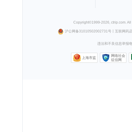
Copyright©
1999-
2026
,
ctrip.com
. Al
沪公网备31010502002731号
丨
互联网药
违法和不良信息举报电话0
网络社会
上海市监
征信网