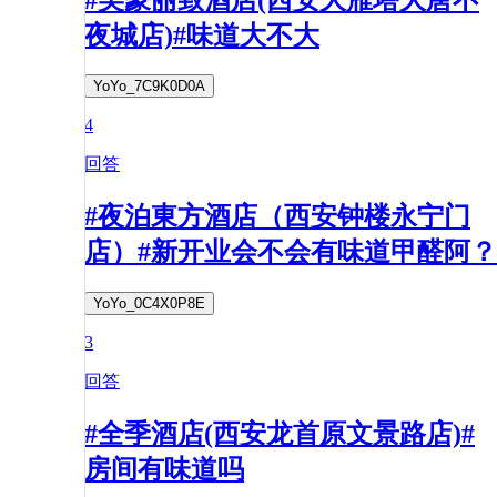
夜城店)#味道大不大
YoYo_7C9K0D0A
4
回答
#夜泊東方酒店（西安钟楼永宁门
店）#新开业会不会有味道甲醛阿？
YoYo_0C4X0P8E
3
回答
#全季酒店(西安龙首原文景路店)#
房间有味道吗