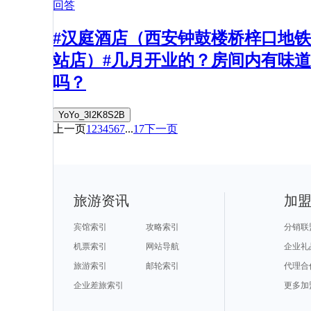
回答
#汉庭酒店（西安钟鼓楼桥梓口地铁
站店）#几月开业的？房间内有味道
吗？
YoYo_3I2K8S2B
上一页
1
2
3
4
5
6
7
...
17
下一页
旅游资讯
加
宾馆索引
攻略索引
分销联
机票索引
网站导航
企业礼
旅游索引
邮轮索引
代理合
企业差旅索引
更多加