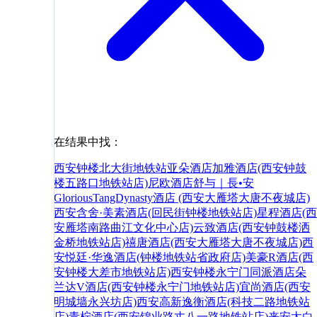
在结果中找：
西安钟楼北大街地铁站亚朵酒店
加雅酒店(西安钟鼓
楼五路口地铁站店)
尼欧酒店
舒与｜長•安
GloriousTangDynasty酒店 (西安大雁塔大唐不夜城店)
西安含舍·美素酒店(回民街钟楼地铁站店)
星程酒店(西
安雁塔南路曲江文化中心店)
云致酒店(西安钟鼓楼洒
金桥地铁站店)
禧唐酒店(西安大雁塔大唐不夜城店)
西
安悦廷·华逸酒店(钟楼地铁站省政府店)
美豪R酒店(西
安钟楼大差市地铁站店)
西安钟楼永宁门同派酒店
朵
兰达V酒店(西安钟楼永宁门地铁站店)
宜尚酒店(西安
明城墙永兴坊店)
西安高新逸衡酒店(科技二路地铁站
店)
青柠酒店(西安锦业路丈八一路地铁站店)
来安
太白