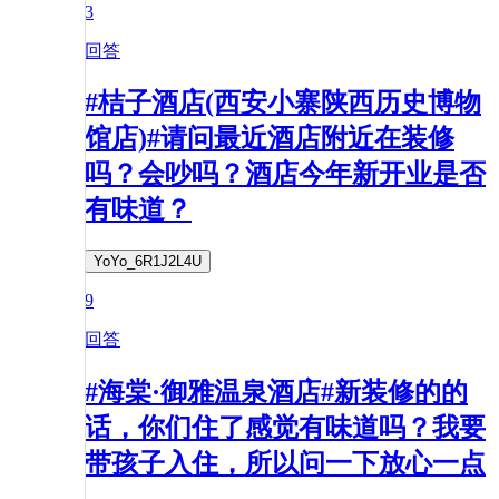
3
回答
#桔子酒店(西安小寨陕西历史博物
馆店)#请问最近酒店附近在装修
吗？会吵吗？酒店今年新开业是否
有味道？
YoYo_6R1J2L4U
9
回答
#海棠·御雅温泉酒店#新装修的的
话，你们住了感觉有味道吗？我要
带孩子入住，所以问一下放心一点