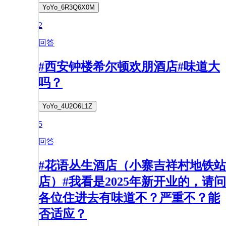
YoYo_6R3Q6X0M
2
回答
#西安钟楼希尔顿欢朋酒店#味道大
吗？
YoYo_4U2O6L1Z
5
回答
#花语丛生酒店（小寨吉祥村地铁站
店）#我看是2025年新开业的，请问
各位住进去有味道不？严重不？能
否适应？