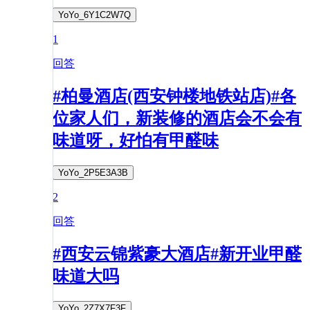
YoYo_6Y1C2W7Q
1
回答
#柏曼酒店(西安钟楼地铁站店)#各
位家人们，新装修的酒店会不会有
味道呀，好怕有甲醛味
YoYo_2P5E3A3B
2
回答
#西安云锦紫豪大酒店#新开业甲醛
味道大吗
YoYo_2Z7X7F3F