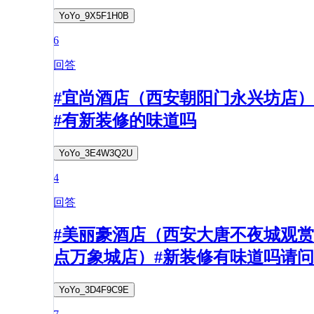
YoYo_9X5F1H0B
6
回答
#宜尚酒店（西安朝阳门永兴坊店）
#有新装修的味道吗
YoYo_3E4W3Q2U
4
回答
#美丽豪酒店（西安大唐不夜城观赏
点万象城店）#新装修有味道吗请问
YoYo_3D4F9C9E