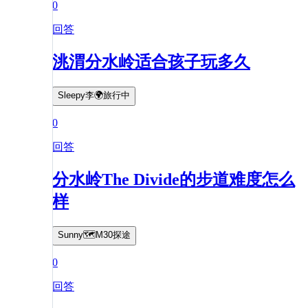
0
回答
洮渭分水岭适合孩子玩多久
Sleepy李🌍旅行中
0
回答
分水岭The Divide的步道难度怎么
样
Sunny🗺️M30探途
0
回答