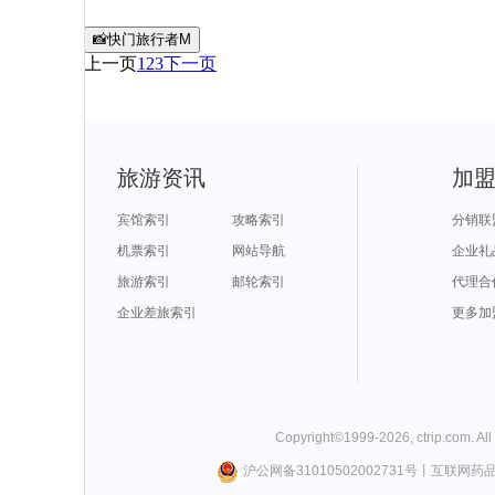
📸快门旅行者M
上一页
1
2
3
下一页
旅游资讯
加
宾馆索引
攻略索引
分销联
机票索引
网站导航
企业礼
旅游索引
邮轮索引
代理合
企业差旅索引
更多加
Copyright©
1999-
2026
,
ctrip.com
. Al
沪公网备31010502002731号
丨
互联网药