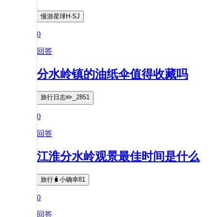
慢游星球H·SJ
0
回答
分水岭镇的油纸伞值得收藏吗
旅行日志✏️_2851
0
回答
江淮分水岭观景最佳时间是什么
旅行🧳小确幸81
0
回答