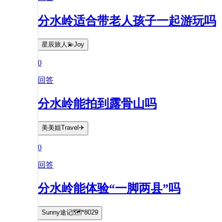
分水岭适合带老人孩子一起游玩吗
星辰旅人💫Joy
0
回答
分水岭能拍到露骨山吗
美美姐Travel✈️
0
回答
分水岭能体验“一脚两县”吗
Sunny途记🗺️*8029