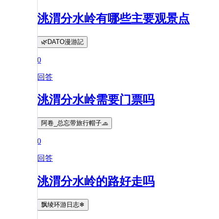
洮渭分水岭有哪些主要观景点
🌿DATO漫游記
0
回答
洮渭分水岭需要门票吗
阿卷_总忘带旅行帽子🧢
0
回答
洮渭分水岭的路好走吗
飘绫环游日志❄