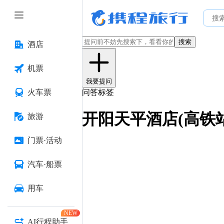
搜索
酒店
机票
我要提问
火车票
问答标签
开阳天平酒店(高铁
旅游
门票·活动
汽车·船票
用车
NEW
AI行程助手