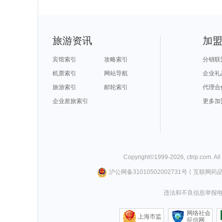
旅游资讯
加
宾馆索引
攻略索引
分销联
机票索引
网站导航
企业礼
旅游索引
邮轮索引
代理合
企业差旅索引
更多加
Copyright©
1999-
2026
,
ctrip.com
. Al
沪公网备31010502002731号
丨
互联网药
违法和不良信息举报电话0
网络社会
上海市监
征信网