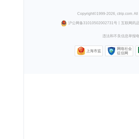
Copyright©
1999-
2026
,
ctrip.com
. Al
沪公网备31010502002731号
丨
互联网药
违法和不良信息举报电话0
网络社会
上海市监
征信网