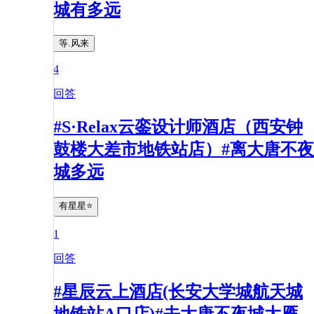
城有多远
等.风来
4
回答
#S·Relax云銮设计师酒店（西安钟
鼓楼大差市地铁站店）#离大唐不夜
城多远
有星星⭐️
1
回答
#星辰云上酒店(长安大学城航天城