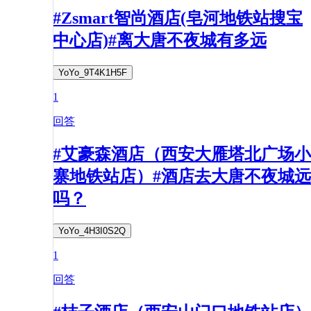
#Zsmart智尚酒店(皂河地铁站搜宝
中心店)#离大唐不夜城有多远
YoYo_9T4K1H5F
1
回答
#艾豪森酒店（西安大雁塔北广场小
寨地铁站店）#酒店去大唐不夜城远
吗？
YoYo_4H3I0S2Q
1
回答