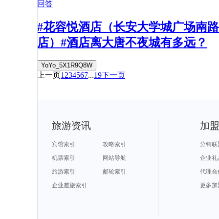
回答
#花容悦酒店（长安大学城广场南路
店）#酒店离大唐不夜城有多远？
YoYo_5X1R9Q8W
上一页
1
2
3
4
5
6
7
...
19
下一页
旅游资讯
加
宾馆索引
攻略索引
分销联
机票索引
网站导航
企业礼
旅游索引
邮轮索引
代理合
企业差旅索引
更多加