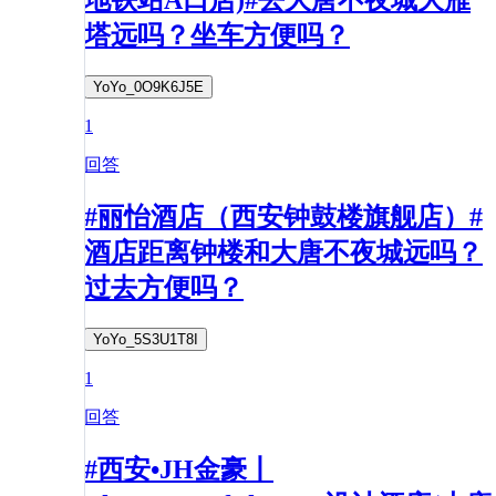
地铁站A口店)#去大唐不夜城大雁
塔远吗？坐车方便吗？
YoYo_0O9K6J5E
1
回答
#丽怡酒店（西安钟鼓楼旗舰店）#
酒店距离钟楼和大唐不夜城远吗？
过去方便吗？
YoYo_5S3U1T8I
1
回答
#西安•JH金豪丨