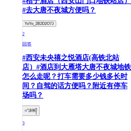
#桔子酒店（西安山门口地铁站店）
#去大唐不夜城方便吗？
YoYo_2B2D2O7J
2
回答
#西安未央禧之悦酒店(高铁北站
店）#酒店到大雁塔大唐不夜城地铁
怎么走呢？打车需要多少钱多长时
间？自驾的话方便吗？附近有停车
场吗？
এ°凉秋᭄
3