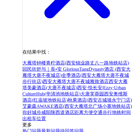
在结果中找：
大雁塔
钟楼
青柠酒店(西安锦业路丈八一路地铁站店)
回民街
舒与｜長•安 GloriousTangDynasty酒店 (西安大
雁塔大唐不夜城店)
全季酒店(西安大雁塔大唐不夜城
步行街店)
西安大雁塔大唐不夜城雅致酒店
西安大雁
塔美豪酒店(大唐不夜城店)
西安·悦长安|Ezzy·Urban
CultureHub(华清池地铁站店)
大唐芙蓉园
西安奥维斯
酒店(红庙坡地铁站店)
秋果酒店(西安古城墙永宁门店)
艾豪森AWAKE酒店(西安大雁塔北广场小寨地铁站店)
你好
城步
咸阳
陕西
道
酒店
距离
方便
交通
步行
地铁
时间
出租车
位置
更多
热门问题
最新问题
待回答问题