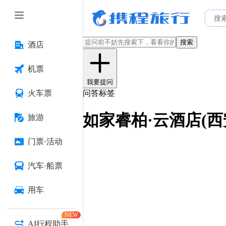
搜索
酒店
机票
我要提问
火车票
问答标签
如家睿柏·云酒店(
旅游
门票·活动
汽车·船票
用车
NEW
AI行程助手