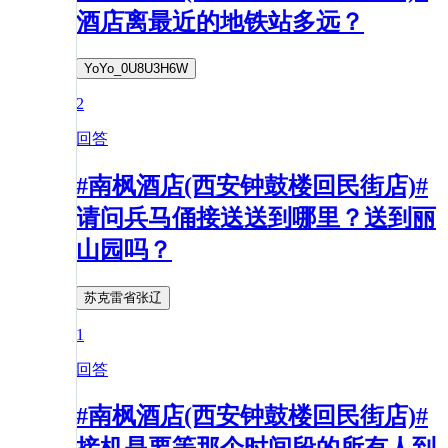
酒店离最近的地铁站多远？
YoYo_0U8U3H6W
2
回答
#南枫酒店(西安钟鼓楼回民街店)#
请问兵马俑接送送到哪里？送到丽
山园吗？
苏克雷省张辽
1
回答
#南枫酒店(西安钟鼓楼回民街店)#