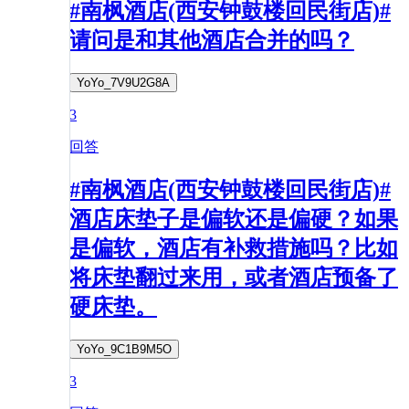
#南枫酒店(西安钟鼓楼回民街店)#
请问是和其他酒店合并的吗？
YoYo_7V9U2G8A
3
回答
#南枫酒店(西安钟鼓楼回民街店)#
酒店床垫子是偏软还是偏硬？如果
是偏软，酒店有补救措施吗？比如
将床垫翻过来用，或者酒店预备了
硬床垫。
YoYo_9C1B9M5O
3