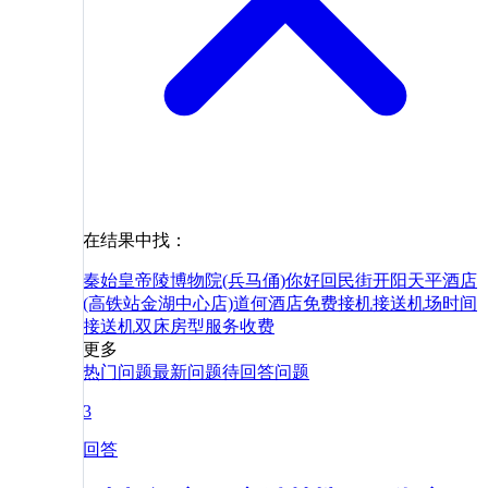
在结果中找：
秦始皇帝陵博物院(兵马俑)
你好
回民街
开阳天平酒店
(高铁站金湖中心店)
道
何
酒店
免费
接机
接送
机场
时间
接送机
双床
房型
服务
收费
更多
热门问题
最新问题
待回答问题
3
回答