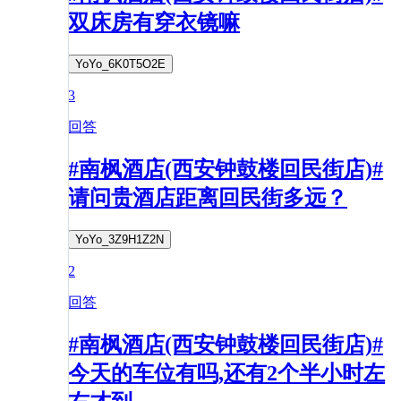
双床房有穿衣镜嘛
YoYo_6K0T5O2E
3
回答
#南枫酒店(西安钟鼓楼回民街店)#
请问贵酒店距离回民街多远？
YoYo_3Z9H1Z2N
2
回答
#南枫酒店(西安钟鼓楼回民街店)#
今天的车位有吗,还有2个半小时左