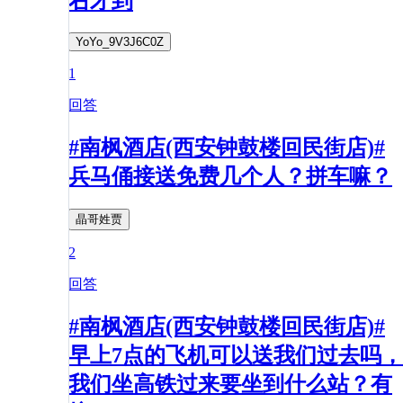
右才到
YoYo_9V3J6C0Z
1
回答
#南枫酒店(西安钟鼓楼回民街店)#
兵马俑接送免费几个人？拼车嘛？
晶哥姓贾
2
回答
#南枫酒店(西安钟鼓楼回民街店)#
早上7点的飞机可以送我们过去吗，
我们坐高铁过来要坐到什么站？有