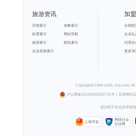
旅游资讯
加
宾馆索引
攻略索引
分销联
机票索引
网站导航
企业礼
旅游索引
邮轮索引
代理合
企业差旅索引
更多加
Copyright©
1999-
2026
,
ctrip.com
. Al
沪公网备31010502002731号
丨
互联网药
违法和不良信息举报电话0
网络社会
上海市监
征信网