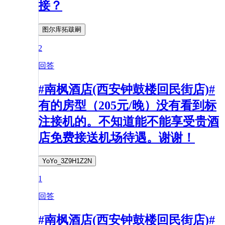
接？
图尔库拓跋嗣
2
回答
#南枫酒店(西安钟鼓楼回民街店)#
有的房型（205元/晚）没有看到标
注接机的。不知道能不能享受贵酒
店免费接送机场待遇。谢谢！
YoYo_3Z9H1Z2N
1
回答
#南枫酒店(西安钟鼓楼回民街店)#