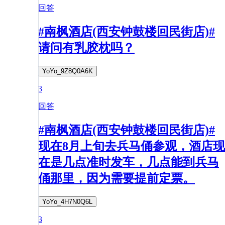
回答
#南枫酒店(西安钟鼓楼回民街店)#
请问有乳胶枕吗？
YoYo_9Z8Q0A6K
3
回答
#南枫酒店(西安钟鼓楼回民街店)#
现在8月上旬去兵马俑参观，酒店现
在是几点准时发车，几点能到兵马
俑那里，因为需要提前定票。
YoYo_4H7N0Q6L
3