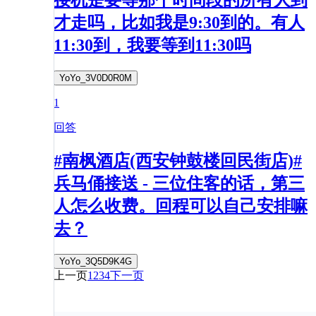
接机是要等那个时间段的所有人到
才走吗，比如我是9:30到的。有人
11:30到，我要等到11:30吗
YoYo_3V0D0R0M
1
回答
#南枫酒店(西安钟鼓楼回民街店)#
兵马俑接送 - 三位住客的话，第三
人怎么收费。回程可以自己安排嘛
去？
YoYo_3Q5D9K4G
上一页
1
2
3
4
下一页