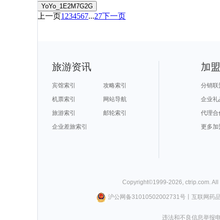
YoYo_1E2M7G2G
上一页
1
2
3
4
5
6
7
...
27
下一页
旅游资讯
加
宾馆索引
攻略索引
分销联
机票索引
网站导航
企业礼
旅游索引
邮轮索引
代理合
企业差旅索引
更多加
Copyright©
1999-
2026
,
ctrip.com
. Al
沪公网备31010502002731号
丨
互联网药
违法和不良信息举报电话0