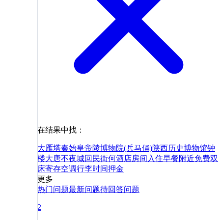
在结果中找：
大雁塔
秦始皇帝陵博物院(兵马俑)
陕西历史博物馆
钟
楼
大唐不夜城
回民街
何
酒店
房间
入住
早餐
附近
免费
双
床
寄存
空调
行李
时间
押金
更多
热门问题
最新问题
待回答问题
2