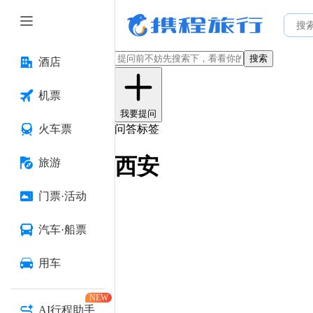
搜索
酒店
机票
我要提问
火车票
问答标签
西安
旅游
门票·活动
汽车·船票
用车
NEW
AI行程助手