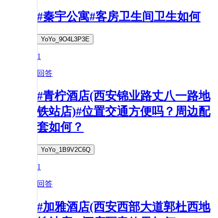
#秦宇公寓#客房卫生间卫生如何
YoYo_9O4L3P3E
1
回答
#青柠酒店(西安锦业路丈八一路地
铁站店)#位置交通方便吗？周边配
套如何？
YoYo_1B9V2C6Q
1
回答
#加雅酒店(西安西部大道郭杜西地