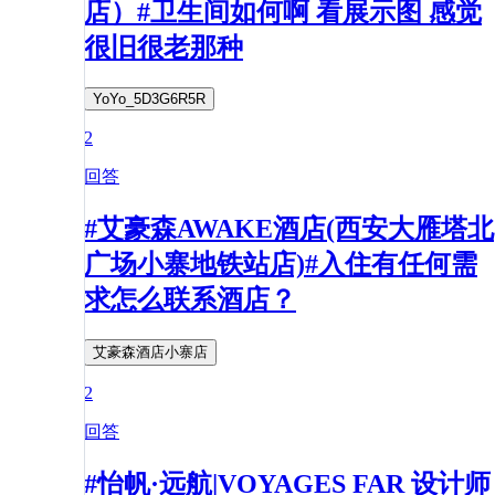
店）#卫生间如何啊 看展示图 感觉
很旧很老那种
YoYo_5D3G6R5R
2
回答
#艾豪森AWAKE酒店(西安大雁塔北
广场小寨地铁站店)#入住有任何需
求怎么联系酒店？
艾豪森酒店小寨店
2
回答
#怡帆·远航|VOYAGES FAR 设计师