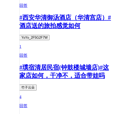
回答
#西安华清御汤酒店（华清宫店）#
酒店送的旅拍感觉如何
YoYo_2F5G2F7W
1
回答
#璞宿清居民宿(钟鼓楼城墙店)#这
家店如何，干净不，适合带娃吗
竹子云朵
4
回答