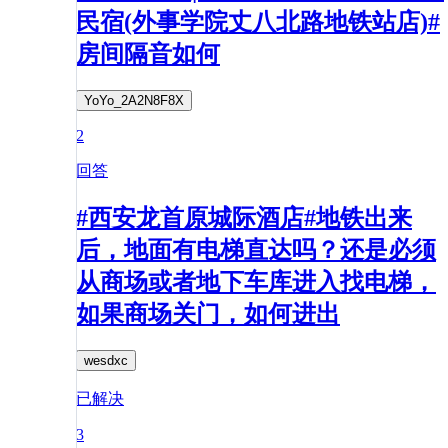
民宿(外事学院丈八北路地铁站店)#
房间隔音如何
YoYo_2A2N8F8X
2
回答
#西安龙首原城际酒店#地铁出来
后，地面有电梯直达吗？还是必须
从商场或者地下车库进入找电梯，
如果商场关门，如何进出
wesdxc
已解决
3