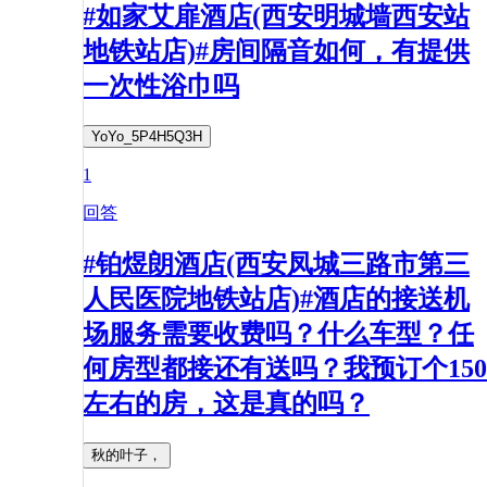
#如家艾扉酒店(西安明城墙西安站
地铁站店)#房间隔音如何，有提供
一次性浴巾吗
YoYo_5P4H5Q3H
1
回答
#铂煜朗酒店(西安凤城三路市第三
人民医院地铁站店)#酒店的接送机
场服务需要收费吗？什么车型？任
何房型都接还有送吗？我预订个150
左右的房，这是真的吗？
秋的叶子，