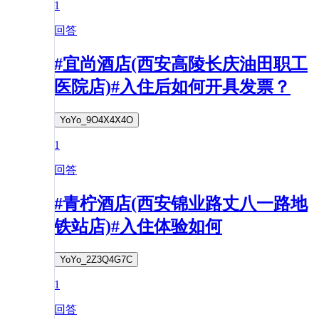
1
回答
#宜尚酒店(西安高陵长庆油田职工
医院店)#入住后如何开具发票？
YoYo_9O4X4X4O
1
回答
#青柠酒店(西安锦业路丈八一路地
铁站店)#入住体验如何
YoYo_2Z3Q4G7C
1
回答