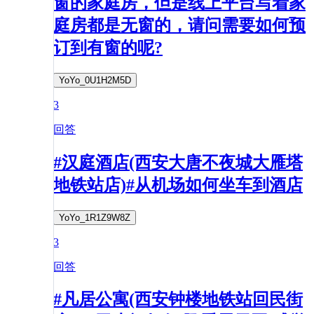
窗的家庭房，但是线上平台写着家
庭房都是无窗的，请问需要如何预
订到有窗的呢?
YoYo_0U1H2M5D
3
回答
#汉庭酒店(西安大唐不夜城大雁塔
地铁站店)#从机场如何坐车到酒店
YoYo_1R1Z9W8Z
3
回答
#凡居公寓(西安钟楼地铁站回民街