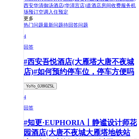
西安华清御汤酒店(华清宫店)
道
酒店
房间
收费
服务
机
场
预订
空调
入住
预定
更多
热门问题
最新问题
待回答问题
4
回答
#西安吾悦酒店(大雁塔大唐不夜城
店)#如何预约停车位，停车方便吗
YoYo_0J8I0Z5L
4
回答
#知更·EUPHORIA丨静谧设计师花
园酒店(大唐不夜城大雁塔地铁站