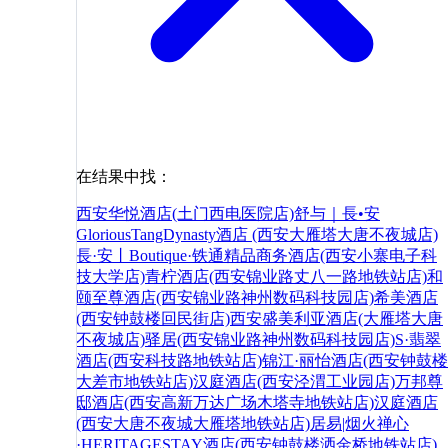
在结果中找：
西安华悦酒店(土门西电医院店)
舒与｜長•安
GloriousTangDynasty酒店 (西安大雁塔大唐不夜城店)
長·安丨Boutique·铁通精品商务酒店(西安小寨电子科
技大学店)
青柠酒店(西安锦业路丈八一路地铁站店)
和
颐至尊酒店(西安锦业路神州数码科技园店)
希美酒店
(西安钟鼓楼回民街店)
西安盛美利亚酒店(大雁塔大唐
不夜城店)
驿居(西安锦业路神州数码科技园店)
S·翡翠
酒店(西安科技路地铁站店)
锦江·丽怡酒店(西安钟鼓楼
大差市地铁站店)
汉庭酒店(西安泾渭工业园店)
万邦尊
邸酒店(西安高新万达广场木塔寺地铁站店)
汉庭酒店
(西安大唐不夜城大雁塔地铁站店)
居易|烟火禅心
·HERITAGESTAY酒店(西安钟鼓楼洒金桥地铁站店)