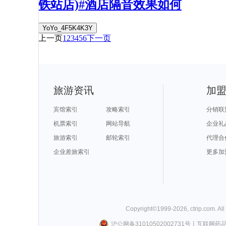
铁站店)#酒店隔音效果如何
YoYo_4F5K4K3Y
上一页
1
2
3
4
5
6
下一页
旅游资讯
加
宾馆索引
攻略索引
分销联
机票索引
网站导航
企业礼
旅游索引
邮轮索引
代理合
企业差旅索引
更多加
Copyright©
1999-
2026
,
ctrip.com
. Al
沪公网备31010502002731号
丨
互联网药