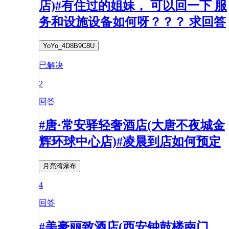
店)#有住过的姐妹， 可以回一下 服
务和设施设备如何呀？？？ 求回答
YoYo_4D8B9C8U
已解决
2
回答
#唐·常安驿轻奢酒店(大唐不夜城金
辉环球中心店)#凌晨到店如何预定
月亮湾瀑布
4
回答
#美豪丽致酒店(西安钟鼓楼南门