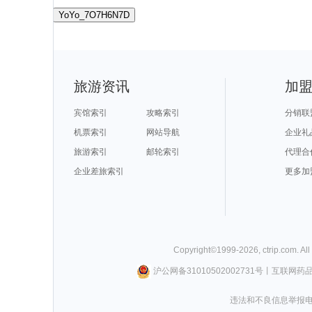
YoYo_7O7H6N7D
旅游资讯
加
宾馆索引
攻略索引
分销联
机票索引
网站导航
企业礼
旅游索引
邮轮索引
代理合
企业差旅索引
更多加
Copyright©
1999-
2026
,
ctrip.com
. Al
沪公网备31010502002731号
丨
互联网药
违法和不良信息举报电话0