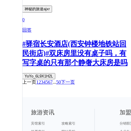
神秘的旅途ajxr
0
回答
#驿宿长安酒店(西安钟楼地铁站回
民街店)#双床房里没有桌子吗，有
写字桌的只有那个静奢大床房是吗
YoYo_6L9X1H2L
上一页
1
2
3
4
5
6
7
...
50
下一页
旅游资讯
加
宾馆索引
攻略索引
分销联