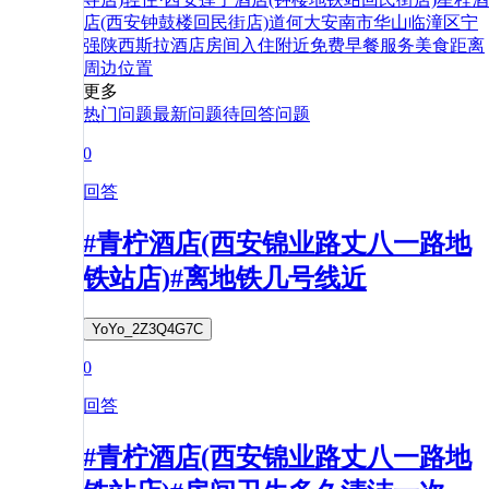
店(西安钟鼓楼回民街店)
道
何
大安
南市
华山
临潼区
宁
强
陕西
斯拉
酒店
房间
入住
附近
免费
早餐
服务
美食
距离
周边
位置
更多
热门问题
最新问题
待回答问题
0
回答
#青柠酒店(西安锦业路丈八一路地
铁站店)#离地铁几号线近
YoYo_2Z3Q4G7C
0
回答
#青柠酒店(西安锦业路丈八一路地