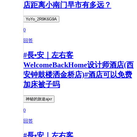
店距离小南门早市有多远？
YoYo_2R9K6G9A
0
回答
#長•安｜左右客
WelcomeBackHome设计师酒店(西
安钟鼓楼洒金桥店)#酒店可以免费
加床被子吗
神秘的旅途ajxr
0
回答
#長•安｜左右客