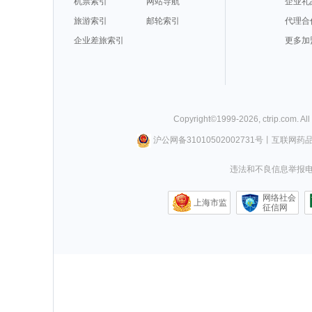
机票索引
网站导航
企业礼
旅游索引
邮轮索引
代理合
企业差旅索引
更多加
Copyright©
1999-
2026
,
ctrip.com
. Al
沪公网备31010502002731号
丨
互联网药
违法和不良信息举报电话0
网络社会
上海市监
征信网