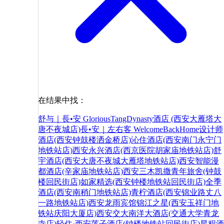
在结果中找：
舒与｜長•安 GloriousTangDynasty酒店 (西安大雁塔大
唐不夜城店)
長•安｜左右客 WelcomeBackHome设计师
酒店(西安钟鼓楼洒金桥店)
沁住酒店(西安南门永宁门
地铁站店)
西安永兴酒店(西京医院胡家庙地铁站店)
舒
宇酒店(西安大唐不夜城大雁塔地铁站店)
西安智能漫
都酒店(辛家庙地铁站店)
西安三木凯撒青年旅舍(钟鼓
楼回民街店)
如家精选(西安钟楼地铁站回民街店)
全季
酒店(西安南稍门地铁站店)
青柠酒店(西安锦业路丈八
一路地铁站店)
西安龙雨宾馆
锦江之星(西安玉祥门地
铁站庆阳大厦店)
西安交大南洋大酒店(交通大学青龙
寺店)
轻住·西安莲子酒店(钟楼地铁站回民街店)
星程酒