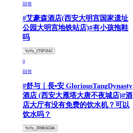
回答
#艾豪森酒店(西安大明宫国家遗址
公园大明宫地铁站店)#有小孩拖鞋
吗
YoYo_1T5P2I4J
0
回答
#舒与｜長•安 GloriousTangDynasty
酒店 (西安大雁塔大唐不夜城店)#酒
店大厅有没有免费的饮水机？可以
饮水吗？
YoYo_2R9K6G9A