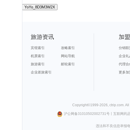
YoYo_8D3M3W2X
旅游资讯
加
宾馆索引
攻略索引
分销联
机票索引
网站导航
企业礼
旅游索引
邮轮索引
代理合
企业差旅索引
更多加
Copyright©
1999-
2026
,
ctrip.com
. Al
沪公网备31010502002731号
丨
互联网药
违法和不良信息举报电话0