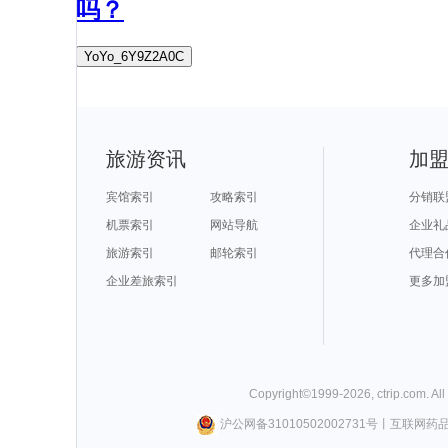
吗？
YoYo_6Y9Z2A0C
旅游资讯
加
宾馆索引
攻略索引
分销联
机票索引
网站导航
企业礼
旅游索引
邮轮索引
代理合
企业差旅索引
更多加
Copyright©
1999-
2026
,
ctrip.com
. Al
沪公网备31010502002731号
丨
互联网药