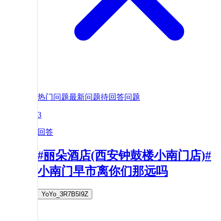
热门问题
最新问题
待回答问题
3
回答
#丽朵酒店(西安钟鼓楼小南门店)#
小南门早市离你们那远吗
YoYo_3R7B5I9Z