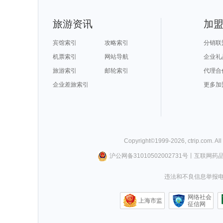
旅游资讯
加
宾馆索引
攻略索引
分销联
机票索引
网站导航
企业礼
旅游索引
邮轮索引
代理合
企业差旅索引
更多加
Copyright©
1999-
2026
,
ctrip.com
. Al
沪公网备31010502002731号
丨
互联网药
违法和不良信息举报电话0
网络社会
上海市监
征信网