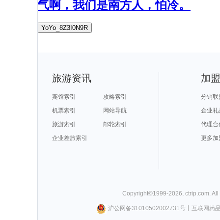
气啊，我们是南方人，怕冷。
YoYo_8Z3I0N9R
旅游资讯
加
宾馆索引
攻略索引
分销联
机票索引
网站导航
企业礼
旅游索引
邮轮索引
代理合
企业差旅索引
更多加
Copyright©
1999-
2026
,
ctrip.com
. Al
沪公网备31010502002731号
丨
互联网药