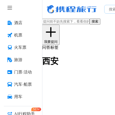
搜索
酒店
机票
我要提问
火车票
问答标签
西安
旅游
门票·活动
汽车·船票
用车
NEW
AI行程助手