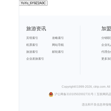
YoYo_6Y9Z2A0C
旅游资讯
加
宾馆索引
攻略索引
分销联
机票索引
网站导航
企业礼
旅游索引
邮轮索引
代理合
企业差旅索引
更多加
Copyright©
1999-
2026
,
ctrip.com
. Al
沪公网备31010502002731号
丨
互联网药
违法和不良信息举报电话0