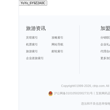
YoYo_6Y9Z2A0C
旅游资讯
加
宾馆索引
攻略索引
分销联
机票索引
网站导航
企业礼
旅游索引
邮轮索引
代理合
企业差旅索引
更多加
Copyright©
1999-
2026
,
ctrip.com
. Al
沪公网备31010502002731号
丨
互联网药
违法和不良信息举报电话0