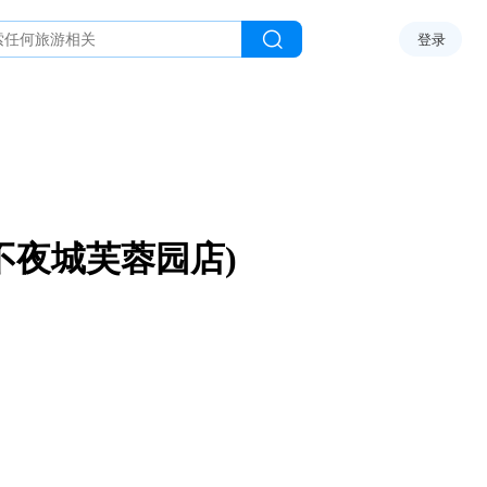
登录
不夜城芙蓉园店)