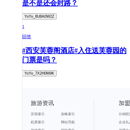
是不是还会封路？
YoYo_8U8A0W2Z
1
回答
#西安芙蓉阁酒店#入住送芙蓉园的
门票是吗？
YoYo_7X2H0M9K
旅游资讯
加
宾馆索引
攻略索引
分销联
机票索引
网站导航
企业礼