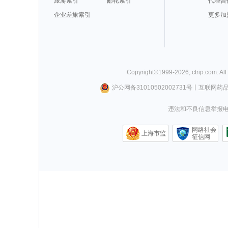
旅游索引
邮轮索引
代理合
企业差旅索引
更多加
Copyright©
1999-
2026
,
ctrip.com
. Al
沪公网备31010502002731号
丨
互联网药
违法和不良信息举报电话0
网络社会
上海市监
征信网