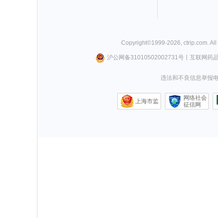
Copyright©
1999-
2026
,
ctrip.com
. Al
沪公网备31010502002731号
丨
互联网药
违法和不良信息举报电话0
网络社会
上海市监
征信网