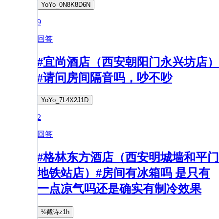
YoYo_0N8K8D6N
9
回答
#宜尚酒店（西安朝阳门永兴坊店）
#请问房间隔音吗，吵不吵
YoYo_7L4X2J1D
2
回答
#格林东方酒店（西安明城墙和平门
地铁站店）#房间有冰箱吗 是只有
一点凉气吗还是确实有制冷效果
½截诗z1h