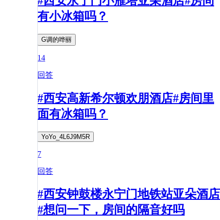
#西安永宁门小雁塔亚朵酒店#房间
有小冰箱吗？
G调的哗丽
14
回答
#西安高新希尔顿欢朋酒店#房间里
面有冰箱吗？
YoYo_4L6J9M5R
7
回答
#西安钟鼓楼永宁门地铁站亚朵酒店
#想问一下，房间的隔音好吗