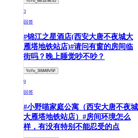
YoYo_6B1E9E5J
3
回答
#锦江之星酒店(西安大唐不夜城大
雁塔地铁站店)#请问有窗的房间临
街吗？晚上睡觉吵不吵？
YoYo_3I6M8V5F
9
回答
#小野喵家庭公寓（西安大唐不夜城
大雁塔地铁站店）#房间环境怎么
样，有没有特别不能忍受的点