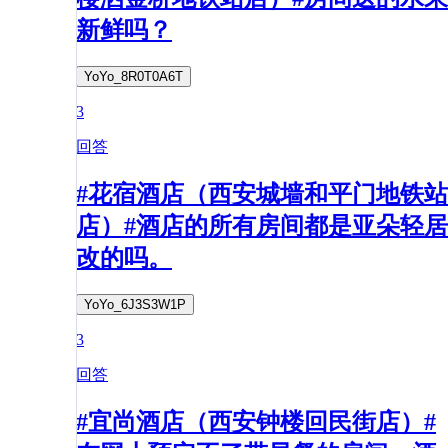
新鲜吗？
YoYo_8R0T0A6T
3
回答
#花宿酒店（西安城墙和平门地铁站
店）#酒店的所有房间都是亚朵轻居
改的吗。
YoYo_6J3S3W1P
3
回答
#宜尚酒店（西安钟楼回民街店）#