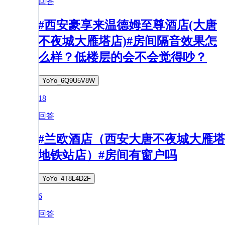
回答
#西安豪享来温德姆至尊酒店(大唐
不夜城大雁塔店)#房间隔音效果怎
么样？低楼层的会不会觉得吵？
YoYo_6Q9U5V8W
18
回答
#兰欧酒店（西安大唐不夜城大雁塔
地铁站店）#房间有窗户吗
YoYo_4T8L4D2F
6
回答