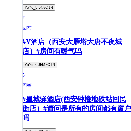
YoYo_8I5N5O1N
7
回答
#Y酒店（西安大雁塔大唐不夜城
店）#房间有暖气吗
YoYo_0U5M7O1N
5
回答
#皇城驿酒店(西安钟楼地铁站回民
街店）#请问是所有的房间都有窗户
吗