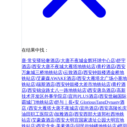
在结果中找：
唐·常安驿轻奢酒店(大唐不夜城金辉环球中心店)
舒宇
酒店(西安大唐不夜城大雁塔地铁站店)
青柠酒店(西安
万象城三桥地铁站店)
云致酒店(西安钟鼓楼洒金桥地
铁站店)
艾豪森AWAKE酒店(西安大雁塔北广场小寨地
铁站店)
瑞斯酒店(西安钟鼓楼大差市地铁站店)
青柠酒
店(西安锦业路丈八一路地铁站店)
西安唐岛酒店(高新
技术开发区外事学院店)
宜尚PLUS酒店(西安世融国际
霸城门地铁站店)
舒与｜長•安 GloriousTangDynasty酒
店 (西安大雁塔大唐不夜城店)
宜尚酒店(西安高陵长庆
油田职工医院店)
加雅酒店(西安西部大道郭杜西地铁
站店)
艾豪森酒店(西安大明宫国家遗址公园大明宫地
铁站店)
西安含舍·美素酒店(回民街钟楼地铁站店)
橙羽