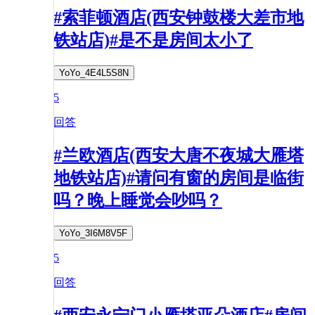
#索菲顿酒店(西安钟鼓楼大差市地
铁站店)#是不是房间太小了
YoYo_4E4L5S8N
5
回答
#兰欧酒店(西安大唐不夜城大雁塔
地铁站店)#请问有窗的房间是临街
吗？晚上睡觉会吵吗？
YoYo_3I6M8V5F
5
回答