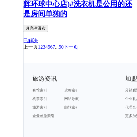
辉环球中心店)#洗衣机是公用的还
是房间单独的
月亮湾瀑布
已解决
上一页
1
2
3
4
5
6
7
...
50
下一页
旅游资讯
加
宾馆索引
攻略索引
分销联
机票索引
网站导航
企业礼
旅游索引
邮轮索引
代理合
企业差旅索引
更多加