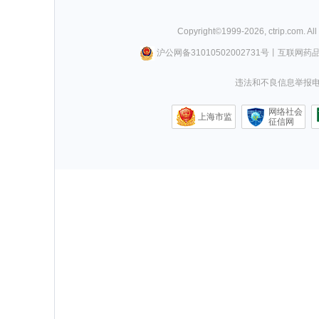
Copyright©
1999-
2026
,
ctrip.com
. Al
沪公网备31010502002731号
丨
互联网药
违法和不良信息举报电话0
网络社会
上海市监
征信网