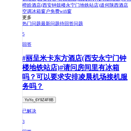
橙皓酒店(西安钟鼓楼永宁门地铁站店)
道
何
陕西
酒店
空调
冰箱
窗户
免费
wifi
窗
更多
热门问题
最新问题
待回答问题
5
回答
#丽呈米卡东方酒店(西安永宁门钟
楼地铁站店)#请问房间里有冰箱
吗？可以要求安排凌晨机场接机服
务吗？
YoYo_6Y9Z4F8B
已解决
3