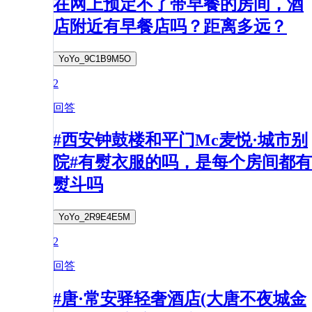
在网上预定不了带早餐的房间，酒
店附近有早餐店吗？距离多远？
YoYo_9C1B9M5O
2
回答
#西安钟鼓楼和平门Mc麦悦·城市别
院#有熨衣服的吗，是每个房间都有
熨斗吗
YoYo_2R9E4E5M
2
回答
#唐·常安驿轻奢酒店(大唐不夜城金