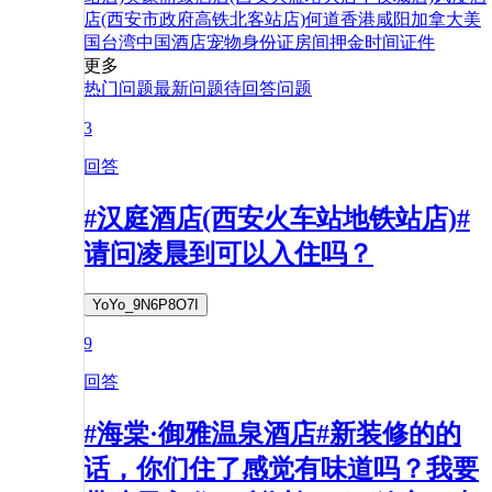
店(西安市政府高铁北客站店)
何
道
香港
咸阳
加拿大
美
国
台湾
中国
酒店
宠物
身份证
房间
押金
时间
证件
更多
热门问题
最新问题
待回答问题
3
回答
#汉庭酒店(西安火车站地铁站店)#
请问凌晨到可以入住吗？
YoYo_9N6P8O7I
9
回答
#海棠·御雅温泉酒店#新装修的的
话，你们住了感觉有味道吗？我要