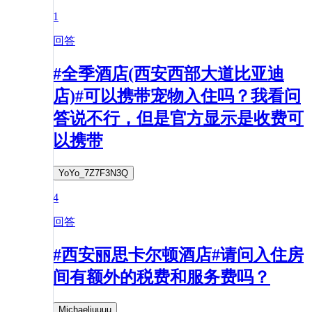
1
回答
#全季酒店(西安西部大道比亚迪
店)#可以携带宠物入住吗？我看问
答说不行，但是官方显示是收费可
以携带
YoYo_7Z7F3N3Q
4
回答
#西安丽思卡尔顿酒店#请问入住房
间有额外的税费和服务费吗？
Michaeliuuuu