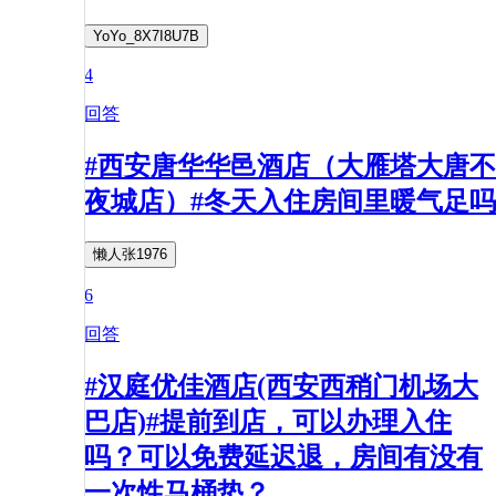
YoYo_8X7I8U7B
4
回答
#西安唐华华邑酒店（大雁塔大唐不
夜城店）#冬天入住房间里暖气足吗
懒人张1976
6
回答
#汉庭优佳酒店(西安西稍门机场大
巴店)#提前到店，可以办理入住
吗？可以免费延迟退，房间有没有
一次性马桶垫？