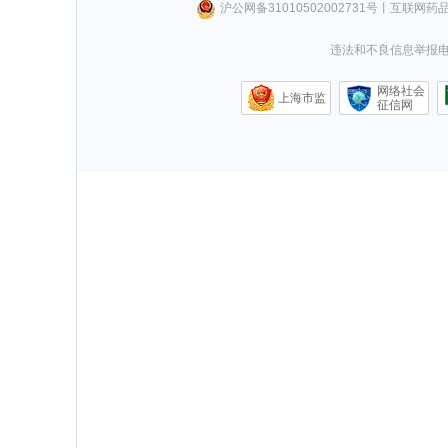
沪公网备31010502002731号
丨
互联网药
违法和不良信息举报电话0
网络社会
上海市监
征信网