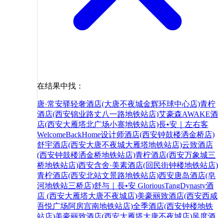
在结果中找：
唐·常安驿轻奢酒店(大唐不夜城金辉环球中心店)
青柠
酒店(西安锦业路丈八一路地铁站店)
艾豪森AWAKE酒
店(西安大雁塔北广场小寨地铁站店)
長•安｜左右客
WelcomeBackHome设计师酒店(西安钟鼓楼洒金桥店)
舒宇酒店(西安大唐不夜城大雁塔地铁站店)
云致酒店
(西安钟鼓楼洒金桥地铁站店)
青柠酒店(西安万象城三
桥地铁站店)
西安含舍·美素酒店(回民街钟楼地铁站店)
青柠酒店(西安北站文景路地铁站店)
西安唐岛酒店(皂
河地铁站三桥店)
舒与｜長•安 GloriousTangDynasty酒
店 (西安大雁塔大唐不夜城店)
美豪丽致酒店(西安西咸
吾悦广场阿房宫南地铁站店)
全季酒店(西安钟楼地铁
站店)
美豪丽致酒店(西安大雁塔大唐不夜城店)
风度酒