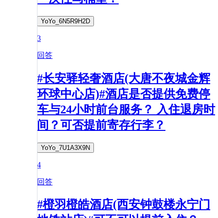
YoYo_6N5R9H2D
3
回答
#长安驿轻奢酒店(大唐不夜城金辉
环球中心店)#酒店是否提供免费停
车与24小时前台服务？ 入住退房时
间？可否提前寄存行李？
YoYo_7U1A3X9N
4
回答
#橙羽橙皓酒店(西安钟鼓楼永宁门