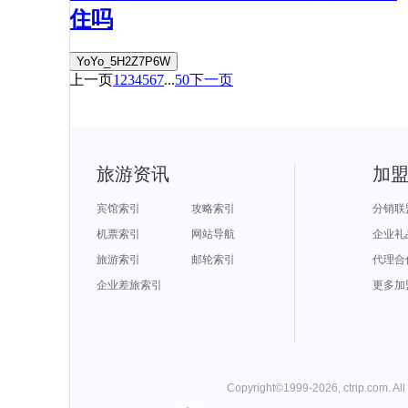
住吗
YoYo_5H2Z7P6W
上一页
1
2
3
4
5
6
7
...
50
下一页
旅游资讯
加
宾馆索引
攻略索引
分销联
机票索引
网站导航
企业礼
旅游索引
邮轮索引
代理合
企业差旅索引
更多加
Copyright©
1999-
2026
,
ctrip.com
. Al