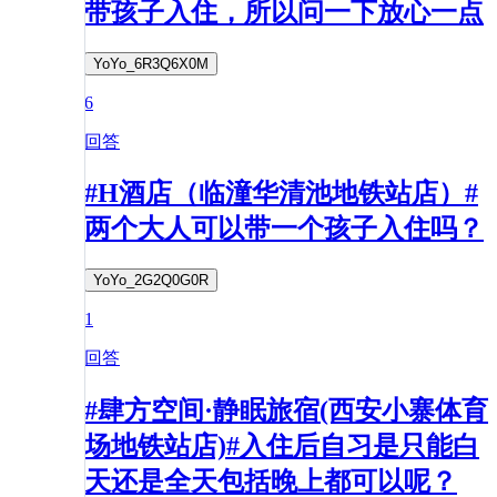
带孩子入住，所以问一下放心一点
YoYo_6R3Q6X0M
6
回答
#H酒店（临潼华清池地铁站店）#
两个大人可以带一个孩子入住吗？
YoYo_2G2Q0G0R
1
回答
#肆方空间·静眠旅宿(西安小寨体育
场地铁站店)#入住后自习是只能白
天还是全天包括晚上都可以呢？