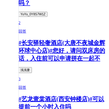
吗？
YoYo_0Y8S7W1Z
2
回答
#长安驿轻奢酒店(大唐不夜城金辉
环球中心店)#您好，请问双床房的
话，入住前可以申请拼在一起不
浅浅妻
3
回答
#艺龙壹棠酒店(西安钟楼店)#可以
提前一个小时入住吗