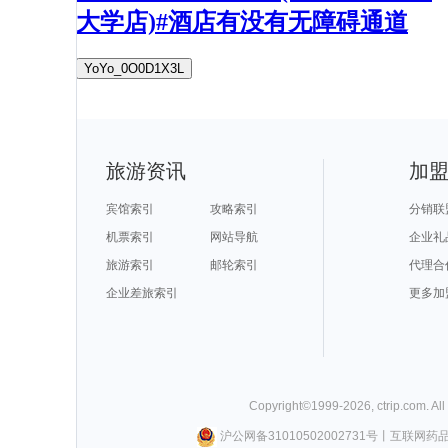
大学店)#酒店有没有无障碍通道
YoYo_0O0D1X3L
旅游资讯
加
宾馆索引
攻略索引
分销联
机票索引
网站导航
企业礼
旅游索引
邮轮索引
代理合
企业差旅索引
更多加
Copyright©
1999-
2026
,
ctrip.com
. Al
沪公网备31010502002731号
丨
互联网药