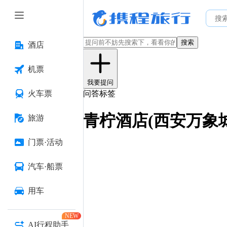
搜索
酒店
机票
我要提问
火车票
问答标签
青柠酒店(西安万象
旅游
门票·活动
汽车·船票
用车
NEW
AI行程助手