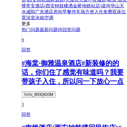
驿常安酒店(西安钟鼓楼洒金桥地铁站店)
道
何
华山
天
水
咸阳
广东
酒店
房间
早餐
停车场
方便
入住
免费
双床
位
置
浴室
冰箱
空调
更多
热门问题
最新问题
待回答问题
9
回答
#海棠·御雅温泉酒店#新装修的的
话，你们住了感觉有味道吗？我要
带孩子入住，所以问一下放心一点
YoYo_6R3Q6X0M
3
回答