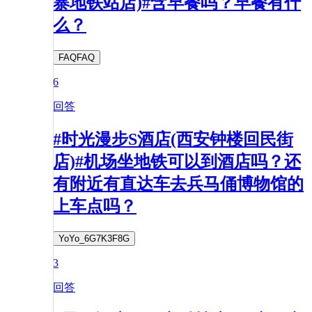
寨地铁站店)#含早餐吗？早餐有什
么？
FAQFAQ
6
回答
#时光漫步S酒店(西安钟楼回民街
店)#机场坐地铁可以到酒店吗？还
有附近有直达车去兵马俑博物馆的
上车点吗？
YoYo_6G7K3F8G
3
回答