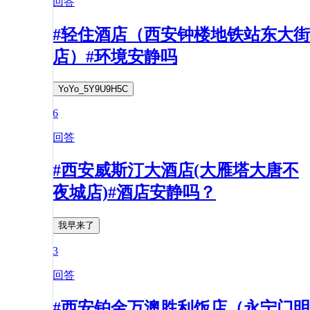
回答
#轻住酒店（西安钟楼地铁站东大街
店）#环境安静吗
YoYo_5Y9U9H5C
6
回答
#西安威斯汀大酒店(大雁塔大唐不
夜城店)#酒店安静吗？
我早来了
3
回答
#西安铂金万澳胜利饭店（永宁门明