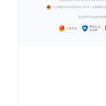
Copyright©
1999-
2026
,
ctrip.com
. Al
沪公网备31010502002731号
丨
互联网药
违法和不良信息举报电话0
网络社会
上海市监
征信网