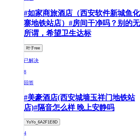
#如家商旅酒店（西安软件新城鱼化
寨地铁站店）#房间干净吗？别的无
所谓，希望卫生达标
叶子ree
已解决
8
回答
#美豪酒店(西安城墙玉祥门地铁站
店)#隔音怎么样 晚上安静吗
YoYo_6A2F1E8D
4