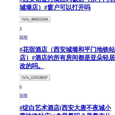
城墙店）#窗户可以打开吗
YoYo_4M0G2U4A
3
回答
#花宿酒店（西安城墙和平门地铁站
店）#酒店的所有房间都是亚朵轻居
改的吗。
YoYo_6J3S3W1P
6
回答
#绽白艺术酒店(西安大唐不夜城小