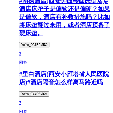
#南枫酒店(西安钟鼓楼回民街店)#
酒店床垫子是偏软还是偏硬？如果
是偏软，酒店有补救措施吗？比如
将床垫翻过来用，或者酒店预备了
硬床垫。
YoYo_9C1B9M5O
3
回答
#里白酒店(西安小雁塔省人民医院
店)#酒店隔音怎么样离马路近吗
YoYo_0Y4R3M6A
7
回答