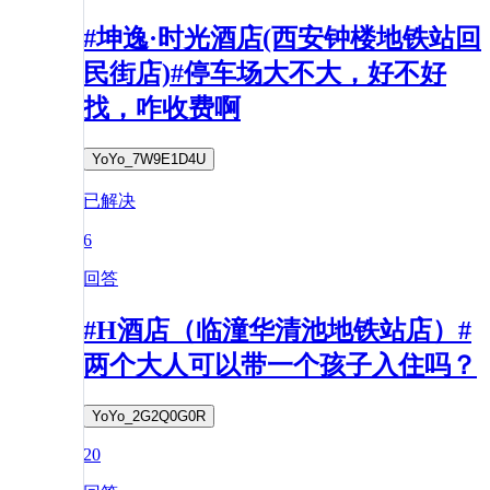
#坤逸·时光酒店(西安钟楼地铁站回
民街店)#停车场大不大，好不好
找，咋收费啊
YoYo_7W9E1D4U
已解决
6
回答
#H酒店（临潼华清池地铁站店）#
两个大人可以带一个孩子入住吗？
YoYo_2G2Q0G0R
20