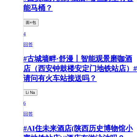
能马桶？
面×包
4
回答
#古城墙畔·舒漫丨智能观景磨咖酒
店（西安钟鼓楼安定门地铁站店）#
请问有火车站接送吗？
Li Na
6
回答
#AI住未来酒店(陕西历史博物馆小