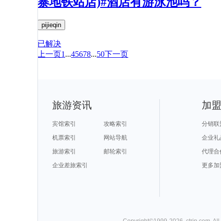
寨地铁站店)#酒店有游泳池吗？
pijieqin
已解决
上一页
1
...
4
5
6
7
8
...
50
下一页
旅游资讯
加
宾馆索引
攻略索引
分销联
机票索引
网站导航
企业礼
旅游索引
邮轮索引
代理合
企业差旅索引
更多加