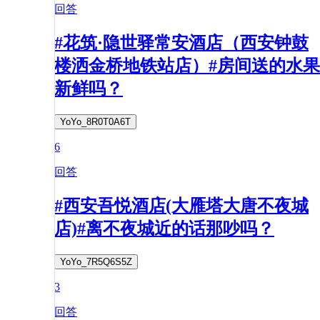
回答
#花筑·隐世驿常安酒店（西安钟鼓
楼洒金桥地铁站店）#房间送的水果
新鲜吗？
YoYo_8R0T0A6T
6
回答
#西安吾悦酒店(大雁塔大唐不夜城
店)#离不夜城近的话那吵吗？
YoYo_7R5Q6S5Z
3
回答