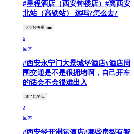
#星程酒店（西安钟楼店）#离西安
北站（高铁站） 远吗?怎么去?
大大怪将军iiiiiiii
6
回答
#西安永宁门大景城堡酒店#酒店周
围交通是不是很拥堵啊，自己开车
的话会不会很难出入
尴了尬的我
2
回答
#西安经开洲际酒店#哪些房型有智