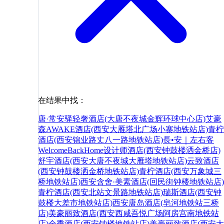
在结果中找：
唐·常安驿轻奢酒店(大唐不夜城金辉环球中心店)
艾豪
森AWAKE酒店(西安大雁塔北广场小寨地铁站店)
青柠
酒店(西安锦业路丈八一路地铁站店)
長•安｜左右客
WelcomeBackHome设计师酒店(西安钟鼓楼洒金桥店)
舒宇酒店(西安大唐不夜城大雁塔地铁站店)
云致酒店
(西安钟鼓楼洒金桥地铁站店)
青柠酒店(西安万象城三
桥地铁站店)
西安含舍·美素酒店(回民街钟楼地铁站店)
青柠酒店(西安北站文景路地铁站店)
瑞斯酒店(西安钟
鼓楼大差市地铁站店)
西安唐岛酒店(皂河地铁站三桥
店)
美豪丽致酒店(西安西咸吾悦广场阿房宫南地铁站
店)
全季酒店(西安钟楼地铁站店)
美豪丽致酒店(西安大