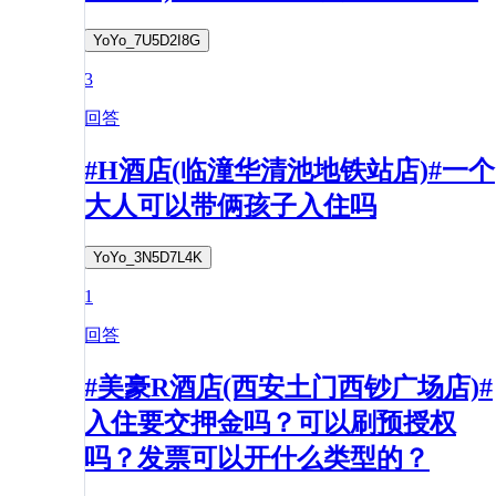
YoYo_7U5D2I8G
3
回答
#H酒店(临潼华清池地铁站店)#一个
大人可以带俩孩子入住吗
YoYo_3N5D7L4K
1
回答
#美豪R酒店(西安土门西钞广场店)#
入住要交押金吗？可以刷预授权
吗？发票可以开什么类型的？