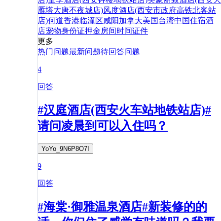
雁塔大唐不夜城店)
风度酒店(西安市政府高铁北客站
店)
何
道
香港
临潼区
咸阳
加拿大
美国
台湾
中国
住宿
酒
店
宠物
身份证
押金
房间
时间
证件
更多
热门问题
最新问题
待回答问题
4
回答
#汉庭酒店(西安火车站地铁站店)#
请问凌晨到可以入住吗？
YoYo_9N6P8O7I
9
回答
#海棠·御雅温泉酒店#新装修的的