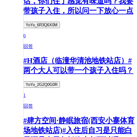
话，你们住了感觉有味道吗？我要
带孩子入住，所以问一下放心一点
YoYo_6R3Q6X0M
6
回答
#H酒店（临潼华清池地铁站店）#
两个大人可以带一个孩子入住吗？
YoYo_2G2Q0G0R
1
回答
#肆方空间·静眠旅宿(西安小寨体育
场地铁站店)#入住后自习是只能白