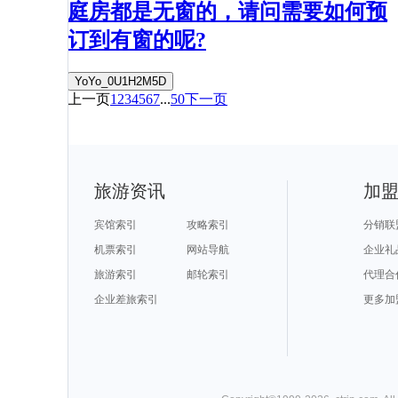
庭房都是无窗的，请问需要如何预
订到有窗的呢?
YoYo_0U1H2M5D
上一页
1
2
3
4
5
6
7
...
50
下一页
旅游资讯
加
宾馆索引
攻略索引
分销联
机票索引
网站导航
企业礼
旅游索引
邮轮索引
代理合
企业差旅索引
更多加