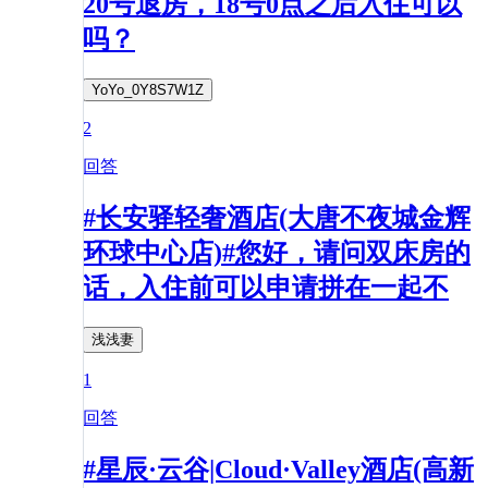
20号退房，18号0点之后入住可以
吗？
YoYo_0Y8S7W1Z
2
回答
#长安驿轻奢酒店(大唐不夜城金辉
环球中心店)#您好，请问双床房的
话，入住前可以申请拼在一起不
浅浅妻
1
回答
#星辰·云谷|Cloud·Valley酒店(高新