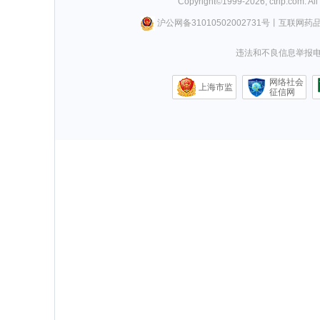
Copyright©
1999-
2026
,
ctrip.com
. Al
沪公网备31010502002731号
丨
互联网药
违法和不良信息举报电话0
网络社会
上海市监
征信网