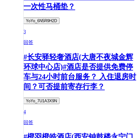
一次性马桶垫？
YoYo_6N5R9H2D
3
回答
#长安驿轻奢酒店(大唐不夜城金辉
环球中心店)#酒店是否提供免费停
车与24小时前台服务？ 入住退房时
间？可否提前寄存行李？
YoYo_7U1A3X9N
4
回答
#橙羽橙皓酒店(西安钟鼓楼永宁门