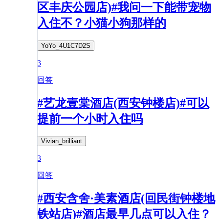
区丰庆公园店)#我问一下能带宠物
入住不？小猫小狗那样的
YoYo_4U1C7D2S
3
回答
#艺龙壹棠酒店(西安钟楼店)#可以
提前一个小时入住吗
Vivian_brilliant
3
回答
#西安含舍·美素酒店(回民街钟楼地
铁站店)#酒店最早几点可以入住？