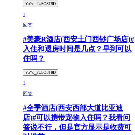
YoYo_2U5O3T9D
1
回答
#美豪R酒店(西安土门西钞广场店)#
入住和退房时间是几点？早到可以
住吗？
YoYo_2U5O3T9D
1
回答
#全季酒店(西安西部大道比亚迪
店)#可以携带宠物入住吗？我看问
答说不行，但是官方显示是收费可