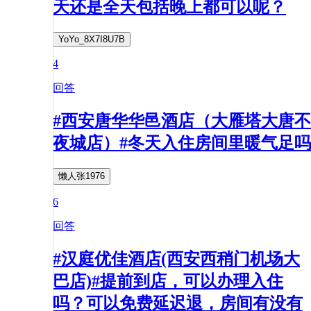
天还是全天包括晚上都可以呢？
YoYo_8X7I8U7B
4
回答
#西安唐华华邑酒店（大雁塔大唐不
夜城店）#冬天入住房间里暖气足吗
懒人张1976
6
回答
#汉庭优佳酒店(西安西稍门机场大
巴店)#提前到店，可以办理入住
吗？可以免费延迟退，房间有没有