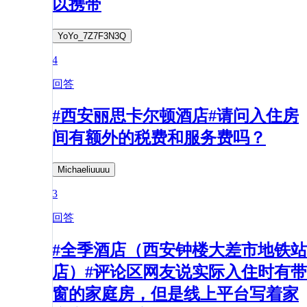
以携带
YoYo_7Z7F3N3Q
4
回答
#西安丽思卡尔顿酒店#请问入住房
间有额外的税费和服务费吗？
Michaeliuuuu
3
回答
#全季酒店（西安钟楼大差市地铁站
店）#评论区网友说实际入住时有带
窗的家庭房，但是线上平台写着家