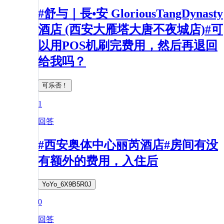
#舒与｜長•安 GloriousTangDynasty
酒店 (西安大雁塔大唐不夜城店)#可
以用POS机刷完费用，然后再退回
给我吗？
可乐否！
1
回答
#西安奥体中心丽芮酒店#房间有没
有额外的费用，入住后
YoYo_6X9B5R0J
0
回答