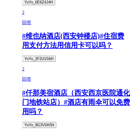
YoYo_6E6Z4J4H
2
回答
#维也纳酒店(西安钟楼店)#住宿费
用支付方法用信用卡可以吗？
YoYo_2F2U1S6H
2
回答
#仟那美宿酒店（西安西京医院通化
门地铁站店）#酒店有雨伞可以免费
用吗？
YoYo_9G3V0A5N