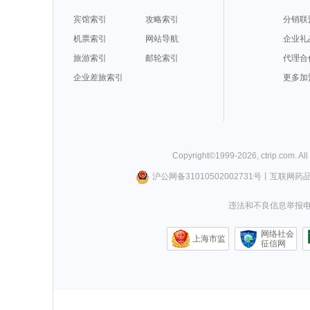
宾馆索引
攻略索引
分销联
机票索引
网站导航
企业礼
旅游索引
邮轮索引
代理合
企业差旅索引
更多加
Copyright©
1999-
2026
,
ctrip.com
. Al
沪公网备31010502002731号
丨
互联网药
违法和不良信息举报电话0
网络社会
上海市监
征信网