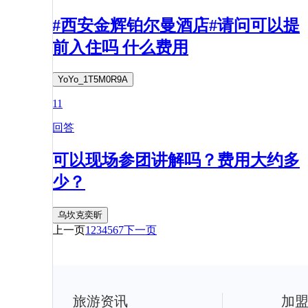
#西安金辉铂尔曼酒店#请问可以提
前入住吗 什么费用
YoYo_1T5M0R9A
11
回答
可以现场参团讲解吗？费用大约多
少？
乌坎克奕昕
上一页
1
2
3
4
5
6
7
下一页
旅游资讯
加