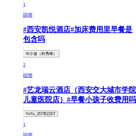
1
回答
#西安凯悦酒店#加床费用里早餐是
包含吗
박수봉（朴秀峰）
2
回答
#艺龙瑞云酒店（西安交大城市学院
儿童医院店）#早餐小孩子收费用吗
YoYo_2D7B2Z6T
1
回答