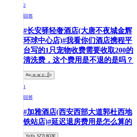
2
回答
#长安驿轻奢酒店(大唐不夜城金辉
环球中心店)#我看你们酒店携程平
台写的1只宠物收费需要收取200的
清洗费，这个费用是不退的是吗？
Aɢ꯭ᴏ꯭ɴ꯭ɪ꯭.ᥫᩣ
1
回答
#加雅酒店(西安西部大道郭杜西地
铁站店)#延迟退房费用是怎么算的
YoYo_5Z7L8O3F