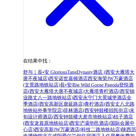
在结果中找：
舒与｜長•安 GloriousTangDynasty酒店 (西安大雁塔大
唐不夜城店)
西安诺世嘉顿酒店
西安海荣JW万豪酒店
(文景路地铁站店)
長•安|Big Wild Goose Pagoda登悦酒
店(西安大雁塔大唐不夜城店)
大雁塔
青柠酒店(西安锦
业路丈八一路地铁站店)
西安永宁门大景城堡酒店
全
季酒店(西安高新区唐延路店)
青柠酒店(西安丈八北路
地铁站外事学院店)
菲林酒店(西安钟鼓楼回民街店)
末
旬设计师酒店(西安钟鼓楼大差市地铁站店)
桔子酒店
(西安龙首原地铁站店)
西安浐灞华邑酒店(国际会展中
心店)
西安高新JW万豪酒店(科技二路地铁站店)
陕西历
史博物馆
北京
咸阳
爱尔兰
何
住宿
酒店
入住
早餐
收费
加