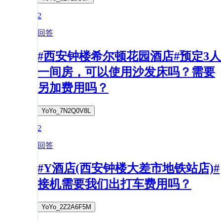
2
回答
#西安钟楼希尔顿花园酒店#预定3人
一间房，可以使用沙发床吗？需要
另加费用吗？
YoYo_7N2Q0V8L
2
回答
#Y酒店(西安钟楼大差市地铁站店)#
接机需要我们出打车费用吗？
YoYo_2Z2A6F5M