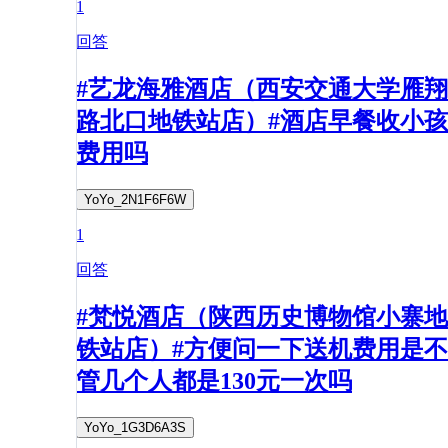
1
回答
#艺龙海雅酒店（西安交通大学雁翔
路北口地铁站店）#酒店早餐收小孩
费用吗
YoYo_2N1F6F6W
1
回答
#梵悦酒店（陕西历史博物馆小寨地
铁站店）#方便问一下送机费用是不
管几个人都是130元一次吗
YoYo_1G3D6A3S