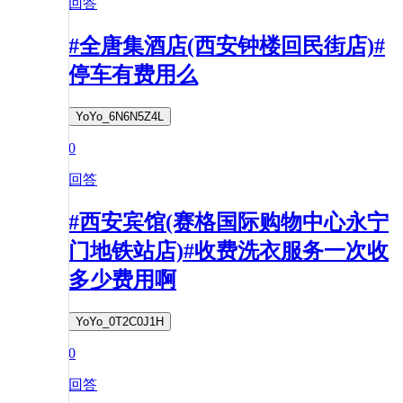
回答
#全唐集酒店(西安钟楼回民街店)#
停车有费用么
YoYo_6N6N5Z4L
0
回答
#西安宾馆(赛格国际购物中心永宁
门地铁站店)#收费洗衣服务一次收
多少费用啊
YoYo_0T2C0J1H
0
回答