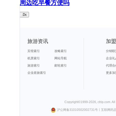
周边吃早餐方便吗
.Dc
旅游资讯
加
宾馆索引
攻略索引
分销联
机票索引
网站导航
企业礼
旅游索引
邮轮索引
代理合
企业差旅索引
更多加
Copyright©
1999-
2026
,
ctrip.com
. Al
沪公网备31010502002731号
丨
互联网药