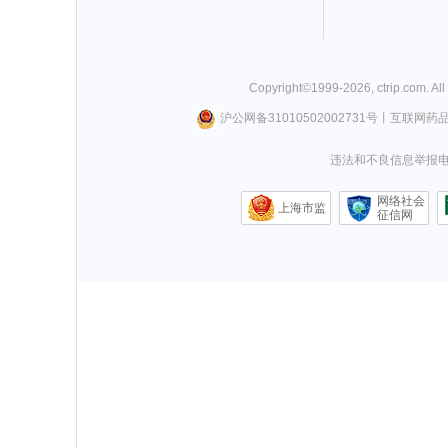
Copyright©
1999-
2026
,
ctrip.com
. Al
沪公网备31010502002731号
丨
互联网药
违法和不良信息举报电话0
网络社会
上海市监
征信网