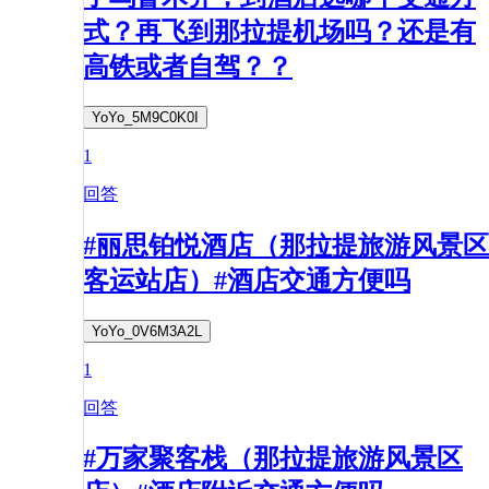
式？再飞到那拉提机场吗？还是有
高铁或者自驾？？
YoYo_5M9C0K0I
1
回答
#丽思铂悦酒店（那拉提旅游风景区
客运站店）#酒店交通方便吗
YoYo_0V6M3A2L
1
回答
#万家聚客栈（那拉提旅游风景区