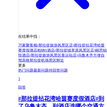
在结果中找：
万家聚客栈(那拉提旅游风景区店)
那拉提拈花湾哈茵
赛度假酒店
柏纳S酒店(那拉提镇草原风景区店)
丽思铂
悦酒店(那拉提旅游风景区客运站店)
乌鲁木齐
方便
自
驾
高铁
那拉提机场
景区
附近
更多
热门问题
最新问题
待回答问题
3
回答
#那拉提拈花湾哈茵赛度假酒店#到
了乌鲁木齐，到酒店选哪个交通方