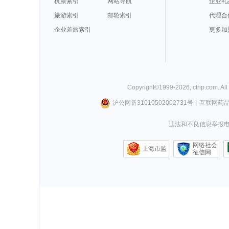
机票索引
网站导航
企业礼
旅游索引
邮轮索引
代理合
企业差旅索引
更多加
Copyright©
1999-
2026
,
ctrip.com
. Al
沪公网备31010502002731号
丨
互联网药
违法和不良信息举报电话0
网络社会
上海市监
征信网