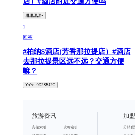
店）#酒店附近交通方便吗
甜甜甜甜~
1
回答
#柏纳S酒店(芳香那拉提店）#酒店
去那拉提景区远不远？交通方便
嘛？
YoYo_9D2S5J2C
旅游资讯
加
宾馆索引
攻略索引
分销联