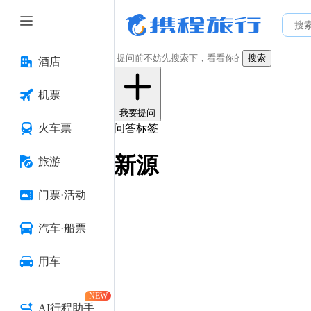
搜索
酒店
机票
我要提问
火车票
问答标签
新源
旅游
门票·活动
汽车·船票
用车
NEW
AI行程助手