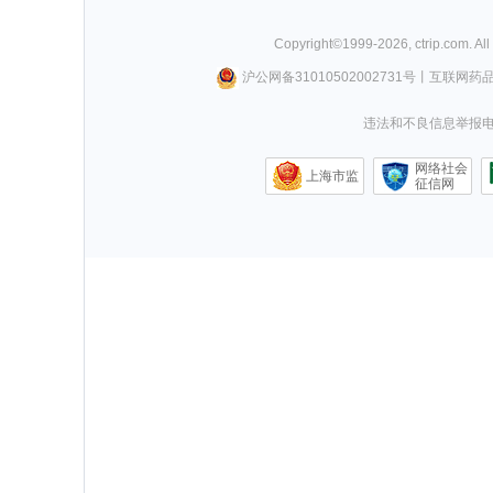
Copyright©
1999-
2026
,
ctrip.com
. Al
沪公网备31010502002731号
丨
互联网药
违法和不良信息举报电话0
网络社会
上海市监
征信网