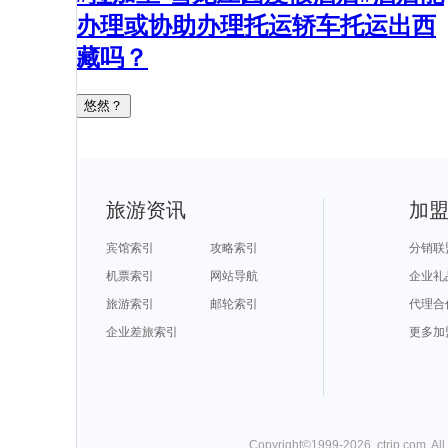
办理或协助办理托运轿车托运出西
藏吗？
悠然？
旅游资讯
加
宾馆索引
攻略索引
分销联
机票索引
网站导航
企业礼
旅游索引
邮轮索引
代理合
企业差旅索引
更多加
Copyright©
1999-
2026
,
ctrip.com
. Al