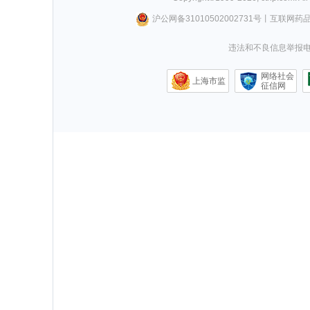
沪公网备31010502002731号
丨
互联网药
违法和不良信息举报电话0
网络社会
上海市监
征信网