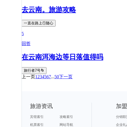
去云南。旅游攻略
一直在路上①随心
5
回答
在云南洱海边等日落值得吗
旅行者7号🌀
上一页
1
2
3
4
5
6
7
...
50
下一页
旅游资讯
加
宾馆索引
攻略索引
分销联
机票索引
网站导航
企业礼