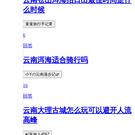
云南苍山洱海拍日出最佳时间是什
么时候
童童旅行手记📔
6
回答
云南洱海适合骑行吗
小Yの云南漫步记🌿
16
回答
云南大理古城怎么玩可以避开人流
高峰
🍃风旅人4567