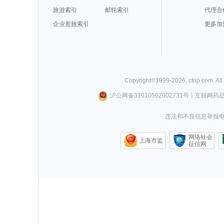
旅游索引
邮轮索引
代理合
企业差旅索引
更多加
Copyright©
1999-
2026
,
ctrip.com
. Al
沪公网备31010502002731号
丨
互联网药
违法和不良信息举报电话0
网络社会
上海市监
征信网