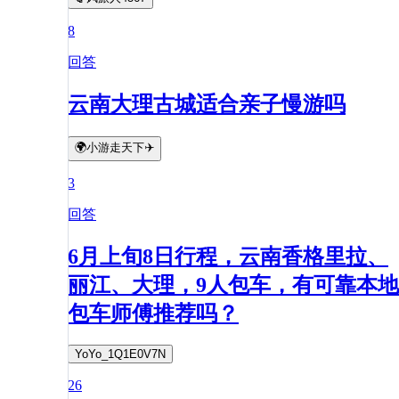
8
回答
云南大理古城适合亲子慢游吗
🌍小游走天下✈️
3
回答
6月上旬8日行程，云南香格里拉、
丽江、大理，9人包车，有可靠本地
包车师傅推荐吗？
YoYo_1Q1E0V7N
26