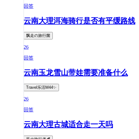
回答
云南大理洱海骑行是否有平缓路线
飘走の旅行菌
26
回答
云南玉龙雪山带娃需要准备什么
Travel乐活M44✨
26
回答
云南大理古城适合走一天吗