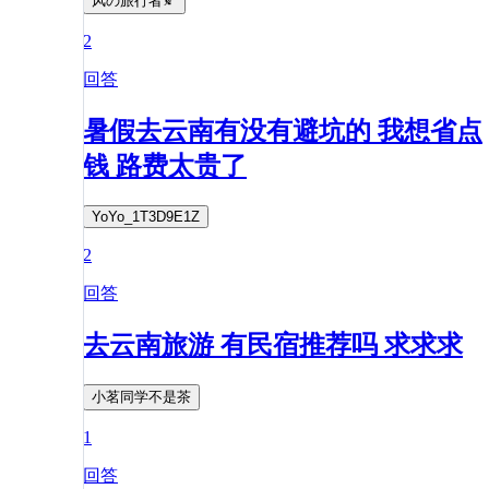
风の旅行者🍂
2
回答
暑假去云南有没有避坑的 我想省点
钱 路费太贵了
YoYo_1T3D9E1Z
2
回答
去云南旅游 有民宿推荐吗 求求求
小茗同学不是茶
1
回答