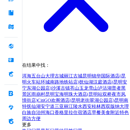
在结果中找：
洱海
五台山
大理古城
丽江古城
昆明锦华国际酒店(昆
明火车站环城南路地铁站店)
抚仙湖
汉庭酒店(昆明安
宁东湖公园店)
沙溪古镇
苍山
玉龙雪山
泸沽湖
普者黑
景区
雨崩村
昆明宝海明珠大酒店(昆明站双桥夜市风
情街店)
CitiGO欢阁酒店(昆明老街翠湖公园店)
昆明
南
特
抚仙湖
安宁
道
三亚
丽江
陵水
西安
桂林
西双版纳
大理
白族自治州
海口
香格里拉
住宿
酒店
早餐
美食
附近
特色
周边
方便
更多