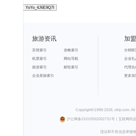
YoYo_4J6E9Q7I
旅游资讯
加
宾馆索引
攻略索引
分销联
机票索引
网站导航
企业礼
旅游索引
邮轮索引
代理合
企业差旅索引
更多加
Copyright©
1999-
2026
,
ctrip.com
. Al
沪公网备31010502002731号
丨
互联网药
违法和不良信息举报电话0