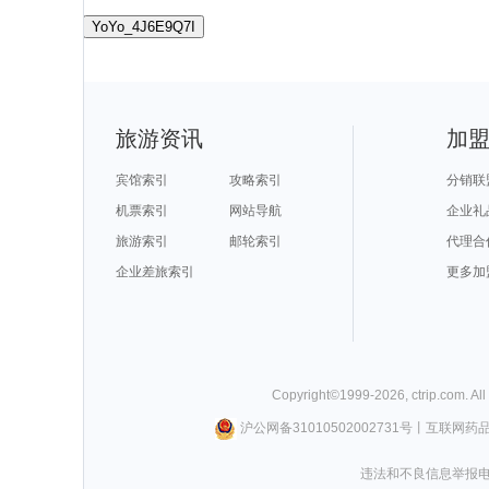
YoYo_4J6E9Q7I
旅游资讯
加
宾馆索引
攻略索引
分销联
机票索引
网站导航
企业礼
旅游索引
邮轮索引
代理合
企业差旅索引
更多加
Copyright©
1999-
2026
,
ctrip.com
. Al
沪公网备31010502002731号
丨
互联网药
违法和不良信息举报电话0