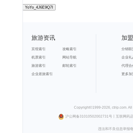
YoYo_4J6E9Q7I
旅游资讯
加
宾馆索引
攻略索引
分销联
机票索引
网站导航
企业礼
旅游索引
邮轮索引
代理合
企业差旅索引
更多加
Copyright©
1999-
2026
,
ctrip.com
. Al
沪公网备31010502002731号
丨
互联网药
违法和不良信息举报电话0