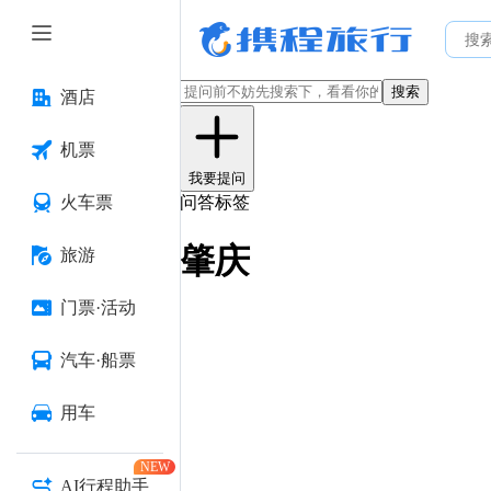
搜索
酒店
机票
我要提问
火车票
问答标签
肇庆
旅游
门票·活动
汽车·船票
用车
NEW
AI行程助手