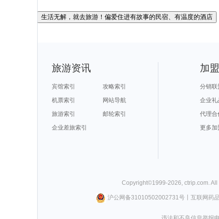
生活无解，就去旅游！偏爱住进有故事的民宿、有温度的酒店
旅游资讯
加
宾馆索引
攻略索引
分销联
机票索引
网站导航
企业礼
旅游索引
邮轮索引
代理合
企业差旅索引
更多加
Copyright©
1999-
2026
,
ctrip.com
. Al
沪公网备31010502002731号
丨
互联网药
违法和不良信息举报电话0