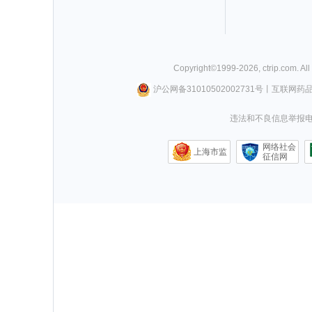
Copyright©
1999-
2026
,
ctrip.com
. Al
沪公网备31010502002731号
丨
互联网药
违法和不良信息举报电话0
网络社会
上海市监
征信网