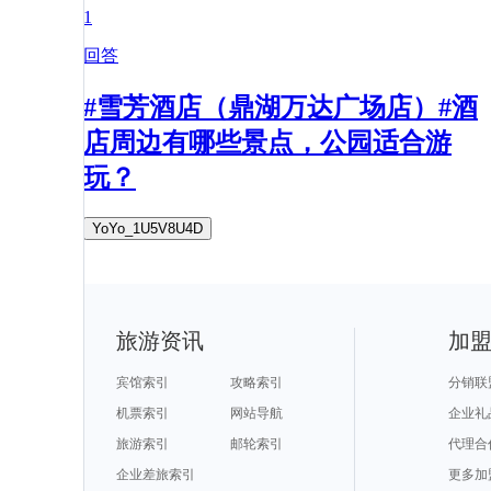
1
回答
#雪芳酒店（鼎湖万达广场店）#酒
店周边有哪些景点，公园适合游
玩？
YoYo_1U5V8U4D
旅游资讯
加
宾馆索引
攻略索引
分销联
机票索引
网站导航
企业礼
旅游索引
邮轮索引
代理合
企业差旅索引
更多加