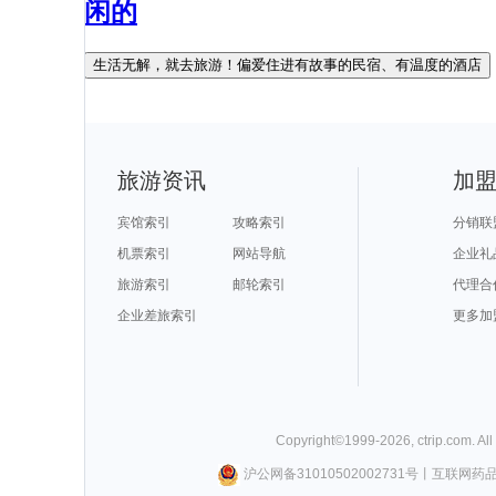
闲的
生活无解，就去旅游！偏爱住进有故事的民宿、有温度的酒店
旅游资讯
加
宾馆索引
攻略索引
分销联
机票索引
网站导航
企业礼
旅游索引
邮轮索引
代理合
企业差旅索引
更多加
Copyright©
1999-
2026
,
ctrip.com
. Al
沪公网备31010502002731号
丨
互联网药