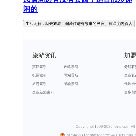
闲的
生活无解，就去旅游！偏爱住进有故事的民宿、有温度的酒店
旅游资讯
加
宾馆索引
攻略索引
分销联
机票索引
网站导航
企业礼
旅游索引
邮轮索引
代理合
企业差旅索引
更多加
Copyright©
1999-
2026
,
ctrip.com
. Al
沪公网备31010502002731号
丨
互联网药