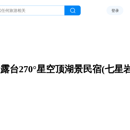
登录
景露台270°星空顶湖景民宿(七星