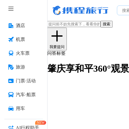
搜索
酒店
机票
我要提问
火车票
问答标签
肇庆享和平360°观
旅游
门票·活动
汽车·船票
用车
NEW
AI行程助手