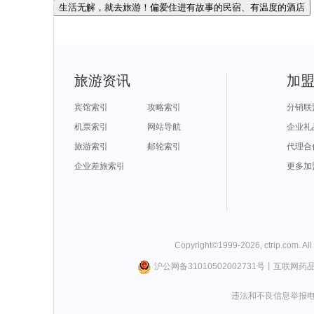
生活无解，就去旅游！偏爱住进有故事的民宿、有温度的酒店
旅游资讯
加
宾馆索引
攻略索引
分销联
机票索引
网站导航
企业礼
旅游索引
邮轮索引
代理合
企业差旅索引
更多加
Copyright©
1999-
2026
,
ctrip.com
. Al
沪公网备31010502002731号
丨
互联网药
违法和不良信息举报电话0