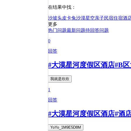
在结果中找：
沙坡头
皮卡兔沙漠星空亲子民宿
住宿
酒
更多
热门问题
最新问题
待回答问题
0
回答
#大漠星河度假区酒店#B
我就是欣欣
1
回答
#大漠星河度假区酒店#酒
YoYo_1M9E5D8M