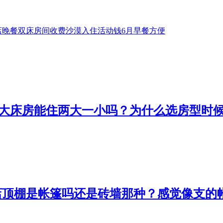
店
晚餐
双床
房间
收费
沙漠
入住
活动
钱
6月
早餐
方便
区大床房能住两大一小吗？为什么选房型时
店顶棚是帐篷吗还是砖墙那种？感觉像支的