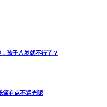
候，孩子八岁就不行了？
帐篷有点不遮光呢