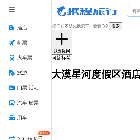
搜索
酒店
机票
我要提问
火车票
问答标签
大漠星河度假区酒
旅游
门票·活动
汽车·船票
用车
NEW
AI行程助手