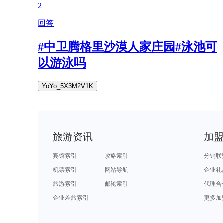
2
回答
#中卫腾格里沙漠人家庄园#泳池可
以游泳吗
YoYo_5X3M2V1K
旅游资讯
加
宾馆索引
攻略索引
分销联
机票索引
网站导航
企业礼
旅游索引
邮轮索引
代理合
企业差旅索引
更多加