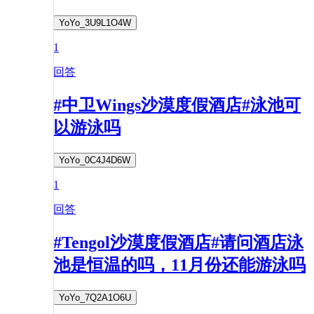
YoYo_3U9L1O4W
1
回答
#中卫Wings沙漠度假酒店#泳池可
以游泳吗
YoYo_0C4J4D6W
1
回答
#Tengol沙漠度假酒店#请问酒店泳
池是恒温的吗，11月份还能游泳吗
YoYo_7Q2A1O6U