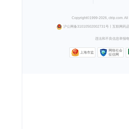
Copyright©
1999-
2026
,
ctrip.com
. Al
沪公网备31010502002731号
丨
互联网药
违法和不良信息举报电话0
网络社会
上海市监
征信网