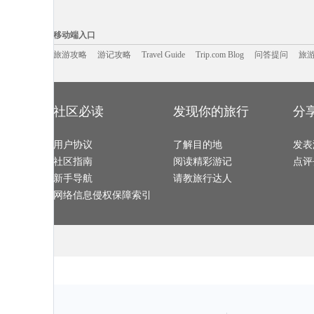
西哈努克旅游攻略
戛纳旅游攻略
巴林右旗旅游攻略
云南旅游攻略
西山旅游攻略
楚雄旅游攻略
希洪旅游攻略
仙游旅游攻略
达州旅游攻略
吉林市旅游攻略
饶河旅游攻略
文县旅游攻略
移动端入口:
道真旅游攻略
贡嘎旅游攻略
涞源旅游攻略
企鹅岛旅游攻
丹霞山旅游攻略
特罗姆瑟旅游攻略
戈尔德旅游攻略
施皮茨旅游攻
Trip.com Blog
Travel Guide
旅游资讯
亚拉巴马州旅游攻略
bray旅游攻略
平谷旅游攻略
游记攻略
携程美食林
东阳旅游攻略
问
移动端入口
马公旅游攻略
威斯巴登旅游攻略
台北旅游攻略
桐城旅游攻略
黔东南旅游攻略
马提尼克旅游攻略
浙江旅游攻略
明尼阿波利
高要旅游攻略
庐江旅游攻略
日月潭旅游攻略
凉山旅游攻略
美瑛町旅游攻略
旅游攻略
游记攻略
东营旅游攻略
Travel Guide
肯尼亚旅游攻略
Trip.com Blog
问答提问
廓尔喀旅游攻
旅
布拉格旅游攻略
神奈川县旅游攻略
大西洋城旅游攻略
甘孜旅游攻略
胶州旅游攻略
康涅狄格州旅游攻略
那曲旅游攻略
凯尔旅游攻略
施瓦茨旅游攻略
巴厘岛旅游攻略
温州旅游攻略
斯德哥尔
多伦多旅游攻略
中东旅游攻略
卢克索旅游攻略
六安旅游攻略
泰山旅游攻略
马尔代夫旅游攻略
德令哈旅游攻略
里约旅游攻略
喜德旅游攻略
丽水旅游攻略
鹤岗旅游攻略
波尔图旅游攻
阳高旅游攻略
休宁旅游攻略
二连浩特旅游攻略
热那亚旅游攻
拿撒勒旅游攻略
加德满都旅游攻略
德令哈旅游攻略
可可托海
绚丽岛旅游攻略
玉环旅游攻略
象山旅游攻略
临海旅游攻略
社区必读
发现你的旅行
分
汤阴旅游攻略
雅加达旅游攻略
阿里山旅游攻略
penang旅游攻
毕尔巴鄂旅游攻略
日喀则旅游攻略
永嘉旅游攻略
索尔兹伯
胡志明市旅游攻略
迁安旅游攻略
波德申旅游攻略
laksa旅游攻略
惠东旅游攻略
云龙旅游攻略
湘西旅游攻略
华盛顿州
河内旅游攻略
天目山旅游攻略
长沙旅游攻略
阳春旅游攻略
当雄旅游攻略
用户协议
魁北克省旅游攻略
了解目的地
卡帕多奇亚旅游攻略
发表
汉密尔顿
固原旅游攻略
运城旅游攻略
俄罗斯旅游攻略
古尔旅游攻略
仙本那旅游攻略
延吉旅游攻略
捷克旅游攻略
七仙岭旅游攻
社区指南
阅读精彩游记
点评
斯特兰德旅游攻略
邦咯岛旅游攻略
新墨西哥州旅游攻略
阿格拉旅游攻
淮南旅游攻略
慈城旅游攻略
都柏林旅游攻略
百慕大旅游攻
云台山旅游攻略
龙里旅游攻略
比萨旅游攻略
托莱多旅游攻
新手导航
请教旅行达人
雷州旅游攻略
马拉桑旅游攻略
康提旅游攻略
贝希特斯加
九份旅游攻略
橙县旅游攻略
车臣共和国旅游攻略
勒阿弗尔
青川旅游攻略
黎川旅游攻略
陈巴尔虎旗旅游攻略
章丘旅游攻略
网络信息侵权保障索引
列城旅游攻略
从江旅游攻略
秀山旅游攻略
阿联酋旅游攻
宜黄旅游攻略
太子港旅游攻略
班加罗尔旅游攻略
阿尔坎塔
缅甸旅游攻略
布达佩斯旅游攻略
南非旅游攻略
尖峰岭旅游攻
釜山旅游攻略
英德旅游攻略
濮阳旅游攻略
首尔旅游攻略
文成旅游攻略
资源旅游攻略
昌黎旅游攻略
灵川旅游攻略
陕西旅游攻略
辉南旅游攻略
纳帕旅游攻略
放鸡岛旅游攻
芒市旅游攻略
波尔多旅游攻略
阿塞拜疆旅游攻略
随州旅游攻略
廊坊旅游攻略
红海滩旅游攻略
斐济旅游攻略
大邱旅游攻略
连南旅游攻略
神户旅游攻略
哈特福德旅游攻略
薄荷岛旅游攻
金沙旅游攻略
石城旅游攻略
新德里旅游攻略
集安旅游攻略
西哈努克旅游攻略
瑞丽旅游攻略
和林格尔旅游攻略
赵县旅游攻略
弥勒旅游攻略
汕尾旅游攻略
克尔曼省旅游攻略
连平旅游攻略
犍为旅游攻略
狮泉河旅游攻略
万州旅游攻略
贵港旅游攻略
哈瓦那旅游攻略
天空岛旅游攻略
顺化旅游攻略
夏河旅游攻略
诏安旅游攻略
韩城旅游攻略
云南旅游攻略
惠东旅游攻略
基辅旅游攻略
来宾旅游攻略
迁安旅游攻略
河间旅游攻略
瓜达拉哈拉旅游攻略
佛罗里达旅游攻略
白沙旅游攻略
维也纳旅游攻
气仙沼市旅游攻略
元阳旅游攻略
塔什干旅游攻略
okinawa旅游攻略
沈阳旅游攻略
合川旅游攻略
兴宁旅游攻略
韩国旅游攻略
晋城旅游攻略
白城旅游攻略
南雄旅游攻略
佛罗里达