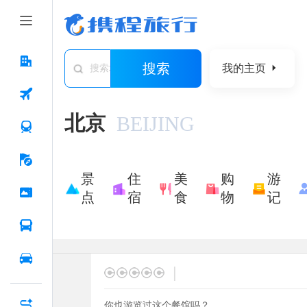
搜索
我的主页
搜索城市/景点/游记/问答/住宿
北京
BEIJING
景
住
美
购
游
点
宿
食
物
记
|
你也游览过这个餐馆吗？