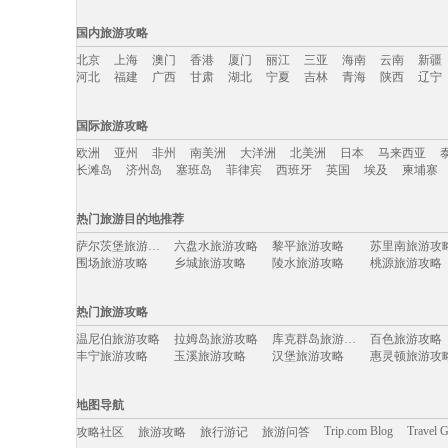
国内旅游攻略
北京
上海
澳门
香港
厦门
丽江
三亚
海南
云南
新疆
河北
福建
广西
甘肃
湖北
宁夏
吉林
青海
陕西
辽宁
国内旅游攻略移动入口：
国际旅游攻略
北京
上海
澳门
香港
厦门
丽江
三亚
海南
云南
新疆
欧洲
亚州
非州
南美洲
大洋洲
北美洲
日本
马来西亚
河北
福建
广西
甘肃
湖北
宁夏
吉林
青海
陕西
辽宁
长滩岛
济州岛
塞班岛
菲律宾
西班牙
英国
埃及
柬埔寨
国际旅游攻略移动入口：
热门旅游目的地推荐
欧洲
亚州
非州
南美洲
大洋洲
北美洲
日本
马来西亚
萨尔茨堡旅游攻略
六盘水旅游攻略
黎平旅游攻略
苏里南旅游攻
长滩岛
济州岛
塞班岛
菲律宾
西班牙
英国
埃及
柬埔寨
围场旅游攻略
乡城旅游攻略
陵水旅游攻略
桃源旅游攻略
塔拉斯旅游攻略
bali旅游攻略
巴斯旅游攻略
卡萨布兰
雁荡山旅游攻略
中宁旅游攻略
洞头旅游攻略
绍兴旅游攻略
热门旅游攻略
炉霍旅游攻略
沈家门旅游攻略
凯尔旅游攻略
仙居旅游攻略
岩手县旅游攻略
芒市旅游攻略
哈利利旅游攻略
石泉旅游攻略
温尼伯旅游攻略
拉姆岛旅游攻略
库克群岛旅游攻略
百色旅游攻略
哈尔滨旅游攻略
梧州旅游攻略
敦化旅游攻略
三亚旅游攻略
丰宁旅游攻略
玉溪旅游攻略
汉堡旅游攻略
惠灵顿旅游攻
加纳旅游攻略
布莱克浦旅游攻略
郎木寺旅游攻略
应县旅游攻略
格尔木旅游攻略
阆中旅游攻略
北京旅游攻略
维罗纳旅游攻
科西嘉岛旅游攻略
乌兹别克斯坦旅游攻略
遵化旅游攻略
五泄旅游攻略
米拉贝拉旅游攻略
万宁旅游攻略
加拉帕戈斯旅游攻略
武当山旅游攻
阿斯旺旅游攻略
上林旅游攻略
望都旅游攻略
台东旅游攻略
地图导航
禹州旅游攻略
三亚旅游攻略
塞尔维亚旅游攻略
路易斯维
合江旅游攻略
平凉旅游攻略
焦作旅游攻略
基督城旅游攻
云浮旅游攻略
肇庆旅游攻略
商丘旅游攻略
鹰潭旅游攻略
Trip.com Blog
Travel 
攻略社区
旅游攻略
旅行游记
旅游问答
巴拿马旅游攻略
巴勒莫旅游攻略
雷克雅未克旅游攻略
沂南旅游攻略
互助旅游攻略
西递旅游攻略
佛冈旅游攻略
德宏旅游攻略